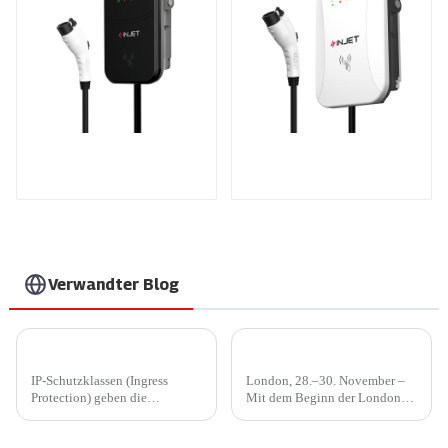
Das beste AC-
Machen Sie das Laden zu
Heimladegerät,
Hause sicherer und
perfekt für den
intelligenter.
nordamerikanischen
Hochgeschwindigkeitslad
Markt und Kunden
für Ihre Elektrofahrzeuge
zu Hause.
Verwandter Blog
IP45 oder IP65? Wie wählt man ein kostengünstigeres Ladegerät für zu Hause?
Injet New Energy führt die Ladung auf der London EV Show 2023 an
IP-Schutzklassen (Ingress
London, 28.–30. November –
Protection) geben die
Mit dem Beginn der London
Widerstandsfähigkeit eines
EV Show 2023 war das
Geräts gegen das Eindringen
Londoner Messegelände