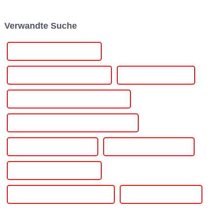
von äußeren Einflüssen wie
ExCeL von der Begeisterung
Staub, Schmutz und
für die Revolutionierung des
Feuchtigkeit an. Entwickelt
Transportwesens erfüllt. Unter
Verwandte Suche
vom International ...
dem Motto „Fahren …“
Kleines einstellbares Netzteil
SCR-geregelte Stromversorgung
SCR-Stromversorgung
SCR-gesteuerte Gleichstromversorgung
Geregelte variable Gleichstromversorgung
Geregelte Stromversorgung
Geregelte Stromversorgung
Geregeltes Dual-DC-Netzteil
Geregelte Gleichstromversorgung
Geregeltes Labornetzteil