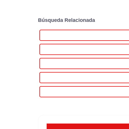
Búsqueda Relacionada
La mejor fuente de alimentación regulada variable
Fuente de alimentación variable personalizada con co
Fuente de alimentación variable de alta calidad con 
La mejor fuente de alimentación variable con contro
Fuente de alimentación variable de China con voltaje