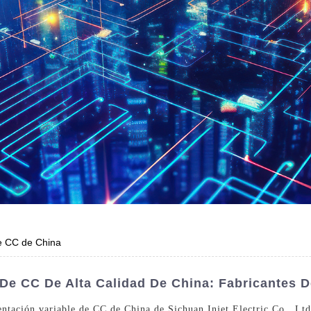
de CC de China
De CC De Alta Calidad De China: Fabricantes D
entación variable de CC de China de Sichuan Injet Electric Co., Ltd