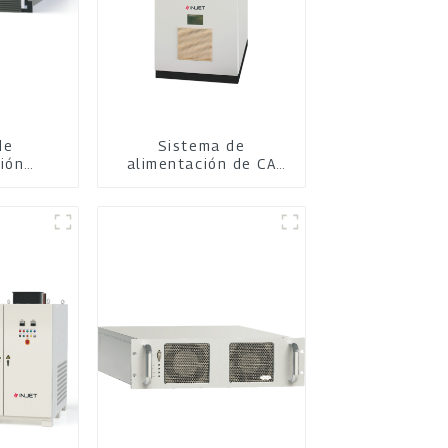
de
Sistema de
ión
alimentación de CA
ble
con tiristores