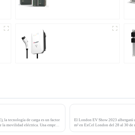
multifunción
Haga que la carga de
su hogar sea más
segura e inteligente
Carga de alta velocidad
para sus vehículos
eléctricos domésticos
Cargador de CC para vehículos eléctricos Ampax de Injet New Energy: Impulsando el futuro de los vehículos eléctricos
, la tecnología de carga es un factor
El London EV Show 2023 albergará u
e la movilidad eléctrica. Una empresa
m² en ExCel London del 28 al 30 de
evento para vehículos de nuevas energ