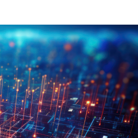
 Alimentación Industrial
INJET Hoy
rgía
Blogs
Vídeos
osotros