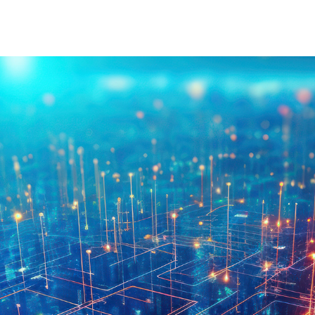
Acerca De Injet
Fuente De
Nuestra Historia
Nueva Ene
Nuestro Enfoque
Nuestros Valores
Servicio Al Cliente
Únase A N
Descargar
Contacto