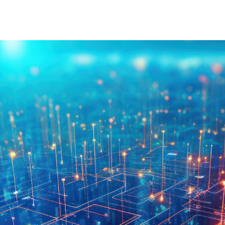
غذیه صنعتی
در مورد انجت
نرژی جدید
داستان ما
رویکرد ما
ارزش های ما
ما بپیوندید
خدمات مشتری
اس بگیرید
دانلود کنید