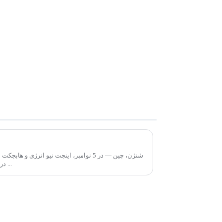
Injet New Energy با Hubject برای سرعت بخشیدن به نوآوری جهانی شارژ EV شریک می شود
شنژن، چین — در 5 نوامبر، اینجت نیو انرژی
1A220 در شمع شارژ بین المللی شنژن و ...