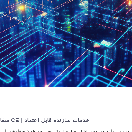
منبع تغذیه متغیر DC سفارشی با گواهینامه CE | خدمات سازنده قابل اعتماد