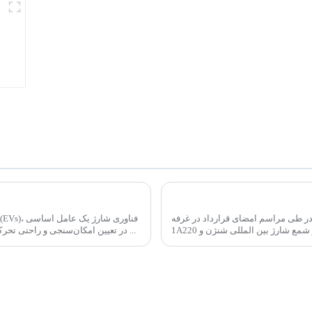
شارژر DC EV Ampax توسط Injet New Energy: Supercharging آینده وسایل نقلیه الکتریکی
 و هابجکت در طی مراسم امضای قرارداد در غرفه
در تعیین امکان‌سنجی و راحتی تحرک الکتریکی است. یکی از شرکت هایی که در حال ساخت ...