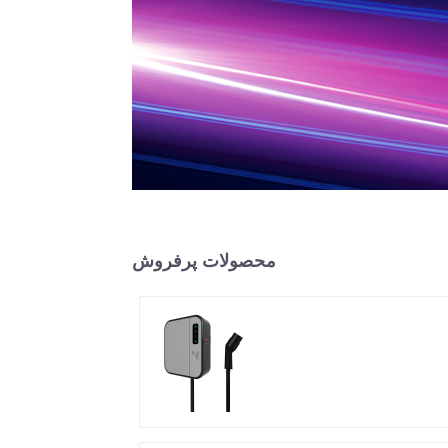
محصولات پرفروش
شارژر Mini AC EV