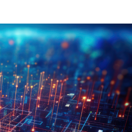
INJET امروز
منبع ت
وبلاگ ها
ا
ویدیوها
به 
تم