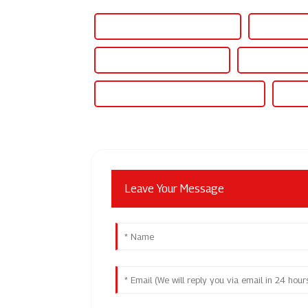
منبع تغذیه 3 فاز Dc با کیفیت بالا
منبع تغذیه صنعتی 24vdc چین
گواهینامه CE منبع تغذیه صنعتی 24vdc
Leave Your Message