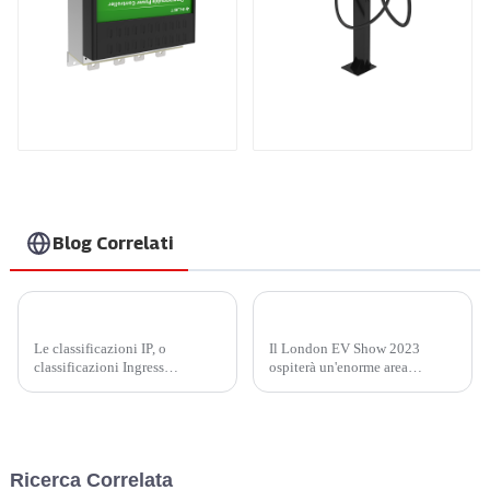
Prodotti brevettati
Stazione di ricarica
internazionali
compatta DC
Blog Correlati
IP45 o IP65? Come scegliere un dispositivo di ricarica domestico più conveniente?
Notizie sulla fiera: unisciti a Injet New Energy al London EV Show 2023
Le classificazioni IP, o
Il London EV Show 2023
classificazioni Ingress
ospiterà un'enorme area
Protection, servono come
espositiva di oltre 15.000 mq
misura della resistenza di un
presso l'ExCel London dal 28
dispositivo all'infiltrazione di
al 30 novembre. Il London EV
elementi esterni, tra cui
Show 2023 è un grande evento
polvere, sporcizia e umidità.
per i veicoli a energia nuova e
Ricerca Correlata
Sviluppato dall'International ...
intelligente a livello globale...