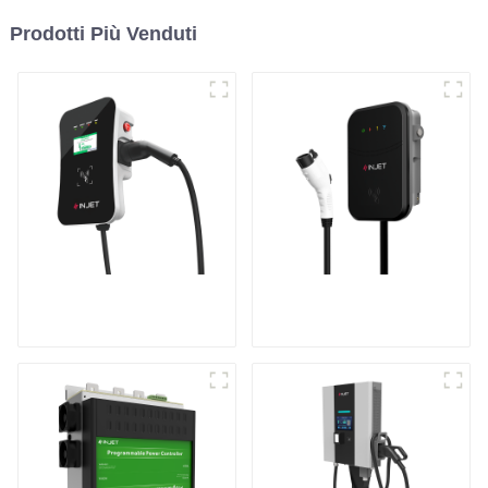
Prodotti Più Venduti
Ricarica potente per
Il miglior
la tua casa e il tuo
caricabatterie
business
domestico AC
perfetto per il
mercato e i clienti
nordamericani