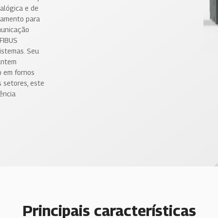
alógica e de
lamento para
omunicação
FIBUS
istemas. Seu
antem
o em fornos
s setores, este
ência
Principais características