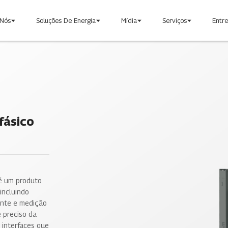
Nós
Soluções De Energia
Mídia
Serviços
Entr
fásico
Sobre A Injet
Fonte De 
Nossa História
Nova Ener
Nossa Abordagem
Nossos Valores
 é um produto
incluindo
ante e medição
Atendimento Ao Cliente
Junte-Se 
 preciso da
Download
Contato
 interfaces que