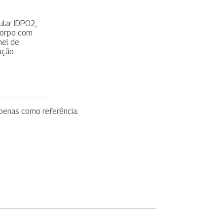
ular IDPO2,
 corpo com
nel de
ação.
apenas como referência.