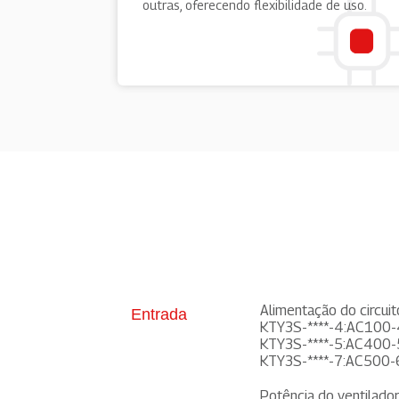
outras, oferecendo flexibilidade de uso.
Alimentação do circuit
Entrada
KTY3S-****-4:AC10
KTY3S-****-5:AC40
KTY3S-****-7:AC500
Potência do ventilado