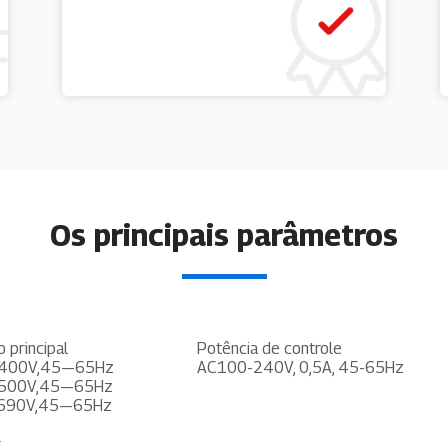
Os principais parâmetros
o principal
Potência de controle
0-400V,45—65Hz
AC100-240V, 0,5A, 45-65Hz
0-500V,45—65Hz
-690V,45—65Hz
r