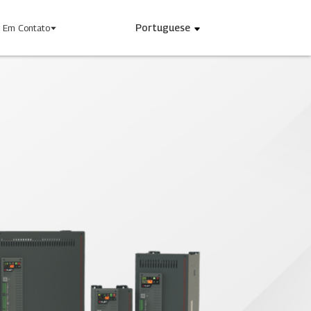
Portuguese
e Em Contato
Alimentação Industrial
INJETAR Hoje
gia
Blogs
Vídeos
A Nós