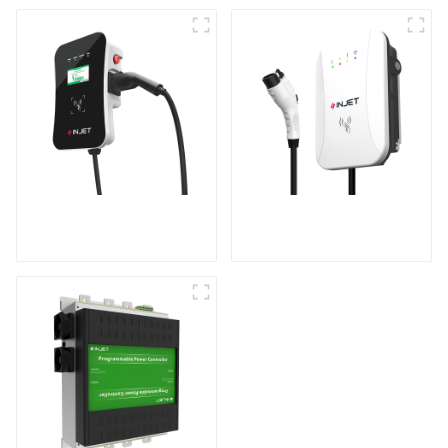
охлаждением
Мощная зарядка для
Сделайте зарядку
вашего дома и
вашего дома более
бизнеса
безопасной и
интеллектуальной.
Высокоскоростная
зарядка для ваших
домашних
электромобилей