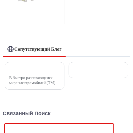
Международная
патентная продукция
Сопутствующий Блог
Зарядное устройство постоянного тока Ampax EV от Injet New Energy: сверхзарядка будущего электромобилей
Проблема предпринимательства: история председателя Ван Цзюня
В быстро развивающемся
мире электромобилей (ЭМ)
технология зарядки является
ключевым фактором,
определяющим
осуществимость и удобство
электрической мобильности.
Связанный Поиск
Одна компания, которая
делает ...
Сертификация CE 36 В постоянного тока Блок питания