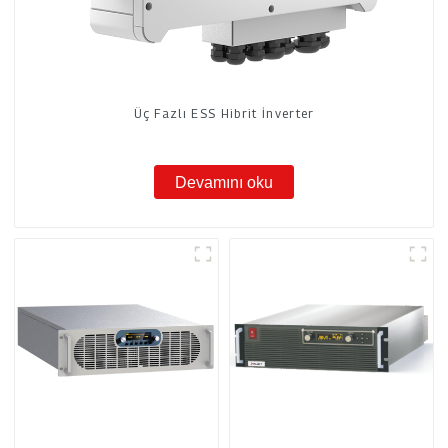
Üç Fazlı ESS Hibrit İnverter
Devamını oku