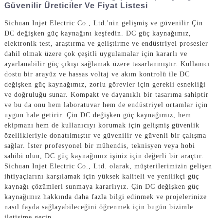
Güvenilir Üreticiler Ve Fiyat Listesi
Sichuan Injet Electric Co., Ltd.'nin gelişmiş ve güvenilir Çin
DC değişken güç kaynağını keşfedin. DC güç kaynağımız,
elektronik test, araştırma ve geliştirme ve endüstriyel prosesler
dahil olmak üzere çok çeşitli uygulamalar için kararlı ve
ayarlanabilir güç çıkışı sağlamak üzere tasarlanmıştır. Kullanıcı
dostu bir arayüz ve hassas voltaj ve akım kontrolü ile DC
değişken güç kaynağımız, zorlu görevler için gerekli esnekliği
ve doğruluğu sunar. Kompakt ve dayanıklı bir tasarıma sahiptir
ve bu da onu hem laboratuvar hem de endüstriyel ortamlar için
uygun hale getirir. Çin DC değişken güç kaynağımız, hem
ekipmanı hem de kullanıcıyı korumak için gelişmiş güvenlik
özellikleriyle donatılmıştır ve güvenilir ve güvenli bir çalışma
sağlar. İster profesyonel bir mühendis, teknisyen veya hobi
sahibi olun, DC güç kaynağımız işiniz için değerli bir araçtır.
Sichuan Injet Electric Co., Ltd. olarak, müşterilerimizin gelişen
ihtiyaçlarını karşılamak için yüksek kaliteli ve yenilikçi güç
kaynağı çözümleri sunmaya kararlıyız. Çin DC değişken güç
kaynağımız hakkında daha fazla bilgi edinmek ve projelerinize
nasıl fayda sağlayabileceğini öğrenmek için bugün bizimle
iletişime geçin.