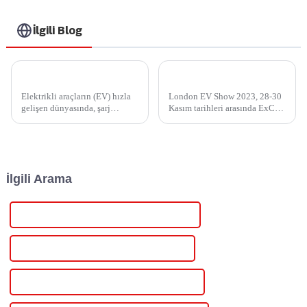
İlgili Blog
Injet'in Ampax DC EV Şarj Cihazı Yeni Enerji: Elektrikli Araçların Geleceğini Süper Şarj Etmek
Sergi Haberleri: Londra EV Fuarı 2023'te Injet New Energy'ye katılın
Elektrikli araçların (EV) hızla
London EV Show 2023, 28-30
gelişen dünyasında, şarj
Kasım tarihleri ​​arasında ExCel
teknolojisi elektrikli
London'da 15.000+
mobilitenin uygulanabilirliğini
metrekarelik devasa bir fuar
ve rahatlığını belirlemede
alanına ev sahipliği yapacak.
önemli bir faktördür. Elektrikli
London EV Show 2023,
araçlar üreten bir şirket...
küresel yeni enerji araçları ve
İlgili Arama
akıllı...
En İyi Değişken Düzenlenmiş Güç Kaynağı
Ünlü Değişken Düzenlenmiş Güç Kaynağı
Dijital Kontrollü Çin Değişken Güç Kaynağı