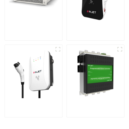
Modüler Enerji
Akıllı ve Zeki EV Şarj
Depolama İnvertörü
Cihazı
Evde Şarj İşleminizi
Uluslararası Patent
Daha Güvenli ve Daha
Ürünleri
Akıllı Hale Getirin
Evinizdeki Elektrikli
Araçlar İçin Yüksek
Hızlı Şarj