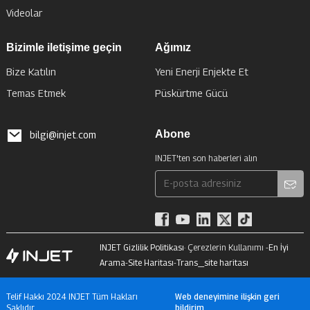
Videolar
Bizimle iletişime geçin
Ağımız
Bize Katılın
Yeni Enerji Enjekte Et
Temas Etmek
Püskürtme Gücü
Abone
bilgi@injet.com
INJET'ten son haberleri alın
INJET Gizlilik Politikası
· Çerezlerin Kullanımı -
En İyi
Arama
-
Site Haritası
-
Trans_site haritası
Telif Hakkı 2024 INJET Tüm Hakları
Web deneyimine ilişkin geri
Saklıdır.
bildirim