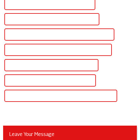
Dijital Kontrollü Özel Değişken Güç Kaynağı
Dijital Kontrollü Toptan Değişken Güç Kaynağı
Dijital Kontrollü Yüksek Kaliteli Değişken Güç Kaynağı
Dijital Kontrollü CE Sertifikalı Değişken Güç Kaynağı
Dijital Kontrollü En İyi Değişken Güç Kaynağı
Dijital Kontrollü Ünlü Değişken Güç Kaynağı
Ayarlanabilir Voltaj ve Akımlı Çin Değişken Güç Kaynağı
Leave Your Message