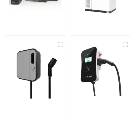
Bộ điều khiển nguồn
Hệ thống lưu trữ
điện một pha đa năng
năng lượng tủ
Sạc mạnh mẽ cho gia
Bộ sạc AC EV mini
đình và doanh nghiệp
của bạn