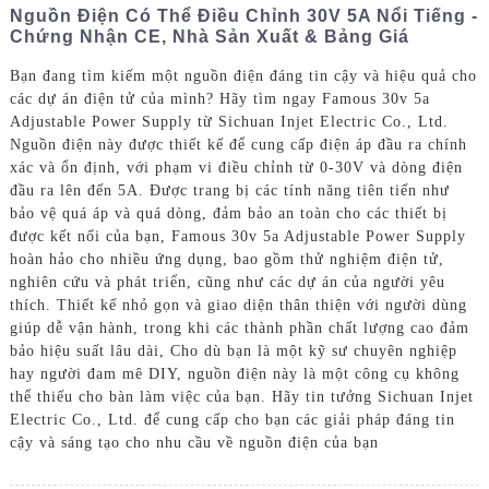
Nguồn Điện Có Thể Điều Chỉnh 30V 5A Nổi Tiếng -
Chứng Nhận CE, Nhà Sản Xuất & Bảng Giá
Bạn đang tìm kiếm một nguồn điện đáng tin cậy và hiệu quả cho
các dự án điện tử của mình? Hãy tìm ngay Famous 30v 5a
Adjustable Power Supply từ Sichuan Injet Electric Co., Ltd.
Nguồn điện này được thiết kế để cung cấp điện áp đầu ra chính
xác và ổn định, với phạm vi điều chỉnh từ 0-30V và dòng điện
đầu ra lên đến 5A. Được trang bị các tính năng tiên tiến như
bảo vệ quá áp và quá dòng, đảm bảo an toàn cho các thiết bị
được kết nối của bạn, Famous 30v 5a Adjustable Power Supply
hoàn hảo cho nhiều ứng dụng, bao gồm thử nghiệm điện tử,
nghiên cứu và phát triển, cũng như các dự án của người yêu
thích. Thiết kế nhỏ gọn và giao diện thân thiện với người dùng
giúp dễ vận hành, trong khi các thành phần chất lượng cao đảm
bảo hiệu suất lâu dài, Cho dù bạn là một kỹ sư chuyên nghiệp
hay người đam mê DIY, nguồn điện này là một công cụ không
thể thiếu cho bàn làm việc của bạn. Hãy tin tưởng Sichuan Injet
Electric Co., Ltd. để cung cấp cho bạn các giải pháp đáng tin
cậy và sáng tạo cho nhu cầu về nguồn điện của bạn