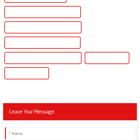
Nguồn điện liên tục có thể điều chỉnh
Nguồn điện cho ghế có thể điều chỉnh
Nguồn điện AC DC có thể điều chỉnh
Nguồn điện 12v DC có thể điều chỉnh
Nguồn điện AC DC
Nguồn điện AC DC
Leave Your Message