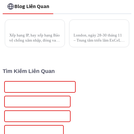
Blog Liên Quan
IP45 so với IP65? Làm thế nào để chọn thiết bị sạc tại nhà tiết kiệm chi phí hơn?
Injet New Energy dẫn đầu xu hướng tại Triển lãm xe điện London 2023
Xếp hạng IP, hay xếp hạng Bảo
London, ngày 28-30 tháng 11
vệ chống xâm nhập, đóng vai
– Trung tâm triển lãm ExCeL
trò là thước đo khả năng chống
London đã bùng nổ với sự
lại sự xâm nhập của các yếu tố
nhiệt tình cách mạng hóa giao
bên ngoài, bao gồm bụi, bẩn và
thông khi Triển lãm xe điện
hơi ẩm của thiết bị. Được phát
London 2023 bắt đầu. Với chủ
triển bởi Tổ chức ...
đề “Lái xe ...
Tìm Kiếm Liên Quan
Nguồn điện áp DC có thể điều chỉnh
Nguồn điện DC có thể điều chỉnh
Nguồn điện DC có thể điều chỉnh
Nguồn điện có thể điều chỉnh