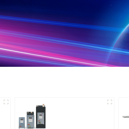
n
Contrôleur de
puissance monophasé
multifonction