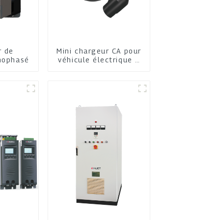
r de
Mini chargeur CA pour
nophasé
véhicule électrique à
domicile