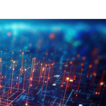
on Électrique Industrielle
INJET Aujourd'hui
Énergie
Blogs
Vidéos
-Nous