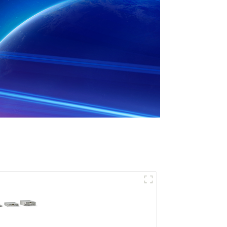
Alimentation CC
programmable à
refroidissement par air