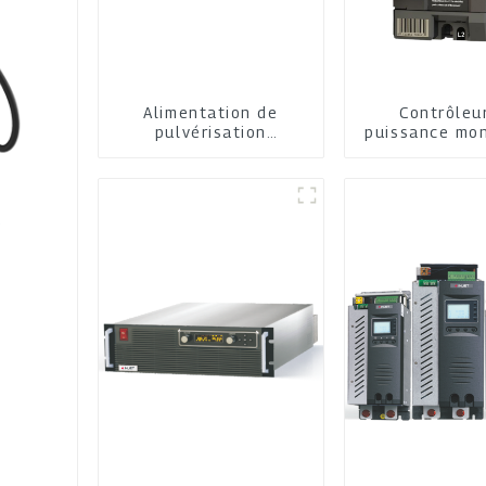
Alimentation de
Contrôleu
pulvérisation
puissance mo
cathodique
C