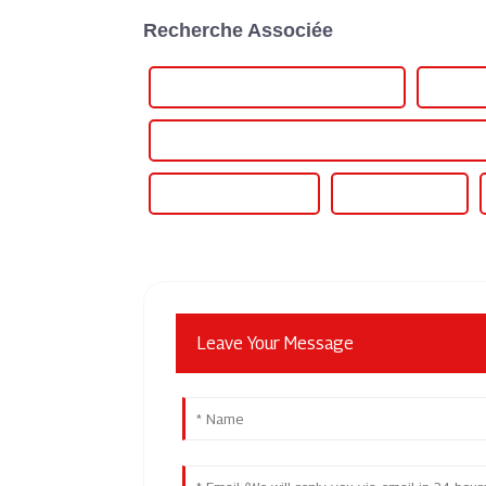
Recherche Associée
Alimentation CA/CC programmable
Source 
Alimentation CC programmable variable régulée en 
Unité de puissance RF
Alimentation RF
Leave Your Message