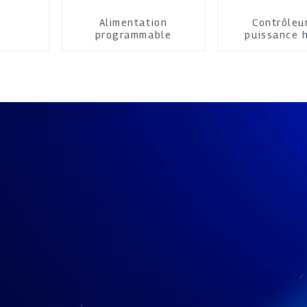
Alimentation
Contrôleu
programmable
puissance 
performa