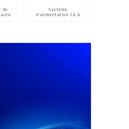
r de
Système
haute
d'alimentation CA à
nce
thyristors