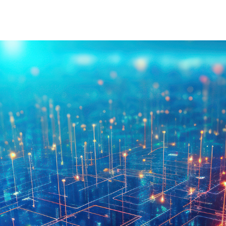
À Propos D'injet
Alimentati
Notre Histoire
Nouvelle 
Notre Approche
Nos Valeurs
Service Client
Rejoignez
Télécharger
Contact