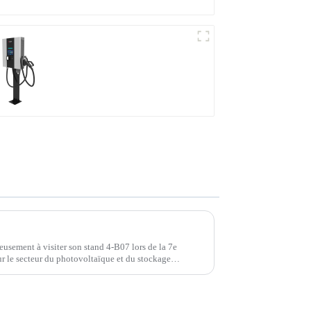
Station de recharge
compacte CC
Découvrez les innovations d'Injet New Energy lors de la 7e Conférence internationale chinoise sur l'industrie du stockage d'énergie et du photovoltaïque
usement à visiter son stand 4-B07 lors de la 7e
ur le secteur du photovoltaïque et du stockage
ra présente pour vous présenter nos dernières