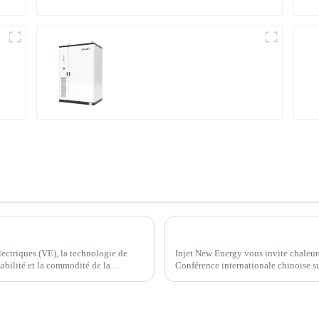
Système de stockage
à
d'énergie en armoire
Chargeur Ampax DC EV d'Injet New Energy : dynamiser l'avenir des véhicules électriques
ectriques (VE), la technologie de
Injet New Energy vous invite chaleure
sabilité et la commodité de la
Conférence internationale chinoise s
d'énergie, à Chengdu. Notre équipe se
innovations…