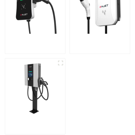
Recharge puissante
Rendez votre
pour votre maison et
recharge à domicile
votre entreprise
plus sûre et plus
intelligente.
Recharge à grande
vitesse pour vos
véhicules électriques
à domicile.
Station de recharge
compacte CC