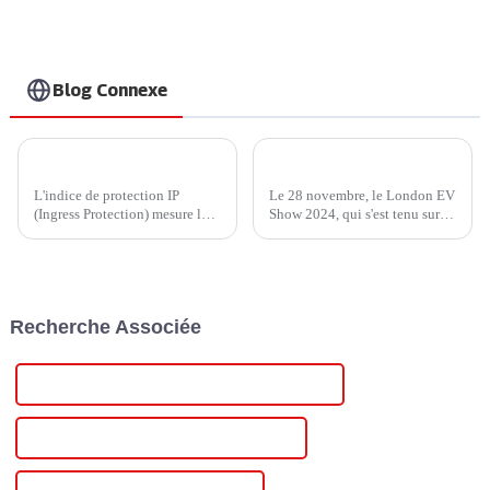
Blog Connexe
IP45 ou IP65 ? Comment choisir un chargeur domestique plus économique ?
Injet New Energy brille au London EV Show 2024, en présentant une solution de recharge innovante pour véhicules électriques
L'indice de protection IP
Le 28 novembre, le London EV
(Ingress Protection) mesure la
Show 2024, qui s'est tenu sur
résistance d'un appareil à
trois jours, s'est conclu avec
l'infiltration d'éléments
succès au parc des expositions
externes, tels que la poussière,
ExCeL de Londres. Leaders du
la saleté et l'humidité.
secteur, décideurs politiques et
Développé par l'International...
innovateurs visionnaires se
Recherche Associée
sont réunis pour discuter d'un
projet innovant.
Alimentations électriques industrielles en Chine
Alimentations industrielles personnalisées