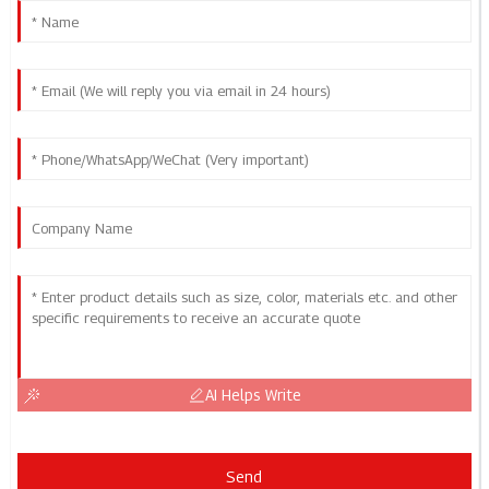
AI Helps Write
Send