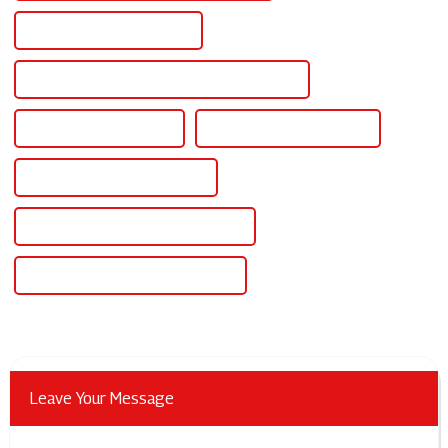
Alimentation redresseur CC
Alimentation CC à tension et courant réglables
Types d'alimentation CC
Machine d'alimentation CC
Alimentation CC pour placage
Alimentation CC pour galvanoplastie
Alimentation CC pour l'anodisation
Leave Your Message