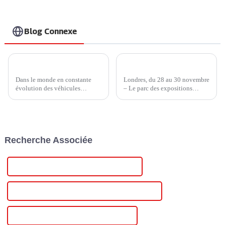
Blog Connexe
Chargeur Ampax DC EV d'Injet New Energy : dynamiser l'avenir des véhicules électriques
Injet New Energy mène la charge au London EV Show 2023
Dans le monde en constante
Londres, du 28 au 30 novembre
évolution des véhicules
– Le parc des expositions
électriques (VE), la technologie
ExCeL London a été enflammé
de recharge est un facteur
par la ferveur de révolutionner
essentiel pour déterminer la
les transports à l'occasion du
faisabilité et la commodité de
London EV Show 2023. Placé
la mobilité électrique. Une
sous le thème « Conduire… »,
Recherche Associée
entreprise qui a fait...
le salon a été inauguré en 2023.
Alimentation stabilisée en courant continu
Alimentation variable régulée en courant continu
Alimentation régulée en courant continu