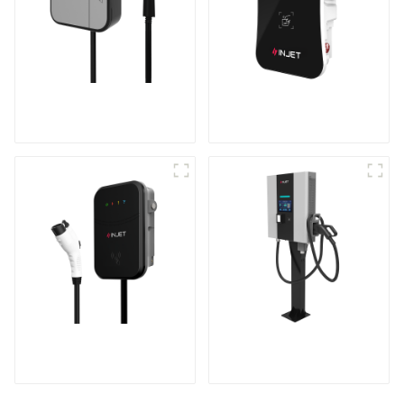
Mini chargeur CA
Chargeur de véhicule
pour véhicule
électrique intelligent
électrique
et astucieux
Le meilleur chargeur
Station de recharge
secteur domestique,
compacte CC
idéal pour le marché
et les clients nord-
américains