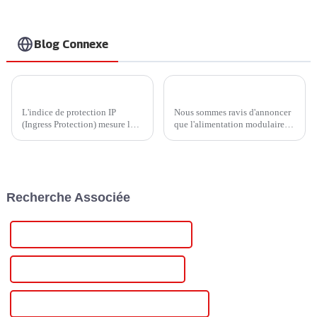
Blog Connexe
IP45 ou IP65 ? Comment choisir un chargeur domestique plus économique ?
Module d'alimentation électrique d'Injet Electric - Efficacité de conversion jusqu'à 97 %
L'indice de protection IP
Nous sommes ravis d'annoncer
(Ingress Protection) mesure la
que l'alimentation modulaire à
résistance d'un appareil à
haut rendement de cinquième
l'infiltration d'éléments
génération d'Injet Electric a été
externes, tels que la poussière,
officiellement lancée sur le
la saleté et l'humidité.
marché après près d'un an de
Développé par l'International...
tests et de vérifications.
Recherche Associée
Meilleure alimentation variable réglable
Alimentation variable réglable célèbre
Alimentation à découpage réglable en Chine