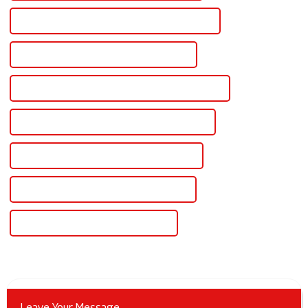
Alimentation à découpage réglable personnalisée
Alimentation à découpage réglable en gros
Alimentation à découpage réglable de haute qualité
Alimentation à découpage réglable certifiée CE
Meilleure alimentation à découpage réglable
Alimentation à découpage réglable célèbre
Bloc d'alimentation réglable en Chine
Leave Your Message