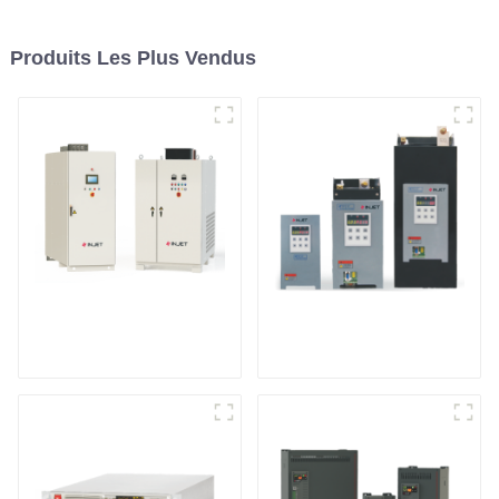
Produits Les Plus Vendus
Système
Contrôleur de
d'alimentation CC
puissance
SCR
monophasé
multifonction