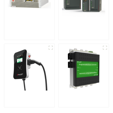
Alimentation CC
Contrôleur de
programmable à haut
puissance triphasé
rendement
multifonction
Recharge puissante
Produits brevetés
pour votre maison et
internationaux
votre entreprise