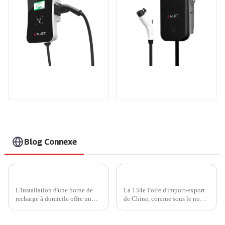
Recharge puissante
Le meilleur chargeur
pour votre maison et
secteur domestique,
votre entreprise
idéal pour le marché
et les clients nord-
américains
Blog Connexe
Comment choisir un chargeur de véhicule électrique domestique pour votre véhicule ?
Nouvelles passionnantes de la 134e Foire de Canton : les nouvelles énergies et la mobilité intelligente à l'honneur
L'installation d'une borne de
La 134e Foire d'import-export
recharge à domicile offre un
de Chine, connue sous le nom
confort inégalé à chaque foyer.
de « Foire de Canton », a
Actuellement, les bornes de
débuté le 15 octobre 2023 à
recharge domestiques sont
Guangzhou, captivant