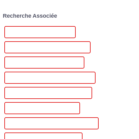
principalement de 240 V,
exposants et acheteurs du
niveau 2. Profitez d'une
monde entier. Cette édition...
Recherche Associée
recharge rapide à domicile.
Avec…
Alimentation variable 20 A en gros
Alimentation variable 20 A de haute qualité
Alimentation variable certifiée CE 20 A
Meilleure alimentation variable de 20 ampères
Célèbre alimentation variable de 20 ampères
Alimentation CC variable 20 A Chine
Alimentation CC variable personnalisée de 20 A
Alimentation CC variable 20 A en gros