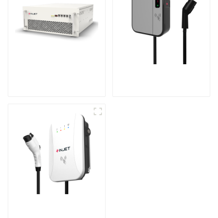
Onduleur de
Mini chargeur CA
stockage d'énergie
pour véhicule
modulaire
électrique
Rendez votre
recharge à domicile