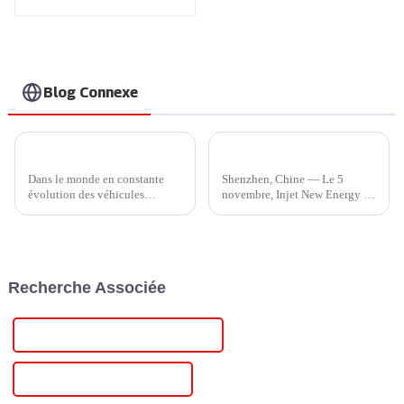
plus sûre et plus
intelligente.
Recharge à grande
vitesse pour vos
véhicules électriques
à domicile.
Blog Connexe
Chargeur Ampax DC EV d'Injet New Energy : dynamiser l'avenir des véhicules électriques
Injet New Energy s'associe à Hubject pour accélérer l'innovation mondiale en matière de recharge de véhicules électriques
Dans le monde en constante
Shenzhen, Chine — Le 5
évolution des véhicules
novembre, Injet New Energy et
électriques (VE), la technologie
Hubject ont officialisé une
de recharge est un facteur
collaboration historique lors
essentiel pour déterminer la
d'une cérémonie de signature
faisabilité et la commodité de
au stand 1A220 du Shenzhen
la mobilité électrique. Une
International Charging Pile and
Recherche Associée
entreprise qui a fait...
...
Alimentation 15 volts personnalisée
Alimentation 15 volts en gros