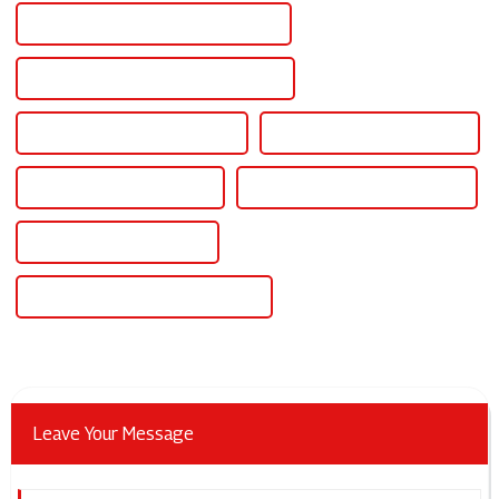
Alimentation 15 volts de haute qualité
Certification CE Alimentation 15 volts
Meilleure alimentation 15 volts
Célèbre alimentation 15 volts
Alimentation 14 V chinoise
Alimentation 14 V personnalisée
Alimentation 14 V en gros
Alimentation 14 V de haute qualité
Leave Your Message