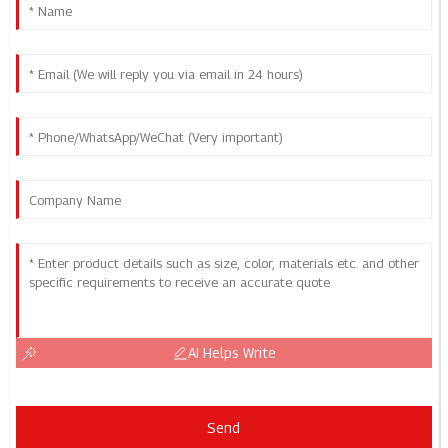
AI Helps Write
Send