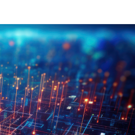
on Électrique Industrielle
INJET Aujourd'hui
Énergie
Blogs
Vidéos
-Nous