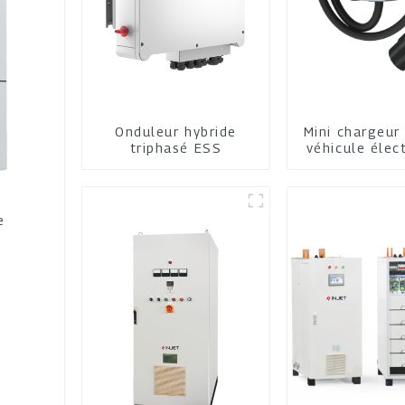
Onduleur hybride
Mini chargeur
triphasé ESS
véhicule élec
domicil
e