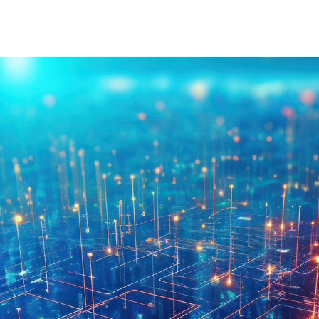
À Propos D'injet
Alimentati
Notre Histoire
Nouvelle 
Notre Approche
Nos Valeurs
Service Client
Rejoignez
Télécharger
Contact