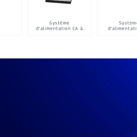
Système
Systèm
d'alimentation CA à
d'alimentat
thyristors
IGBT