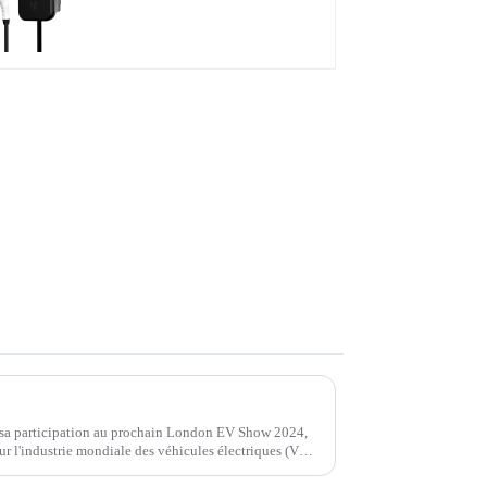
idéal pour le marché et
les clients nord-
américains
Injet New Energy présentera des solutions de recharge innovantes en tant que sponsor Silver au London EV Show 2024
r sa participation au prochain London EV Show 2024,
r l'industrie mondiale des véhicules électriques (VE)