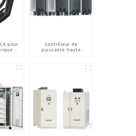
 CA pour
Contrôleur de
trique à
puissance haute
e
performance