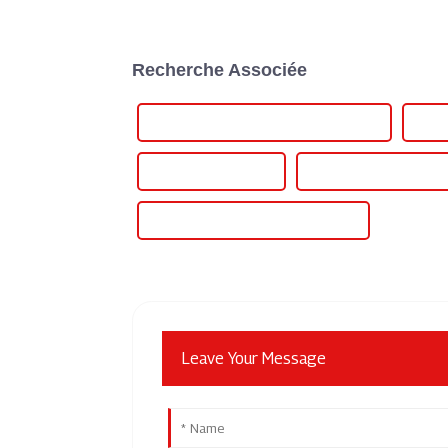
Recherche Associée
Alimentation CC haute tension variable
Alime
Source haute tension
Alimentation régulée ha
Source d'alimentation haute tension
Leave Your Message