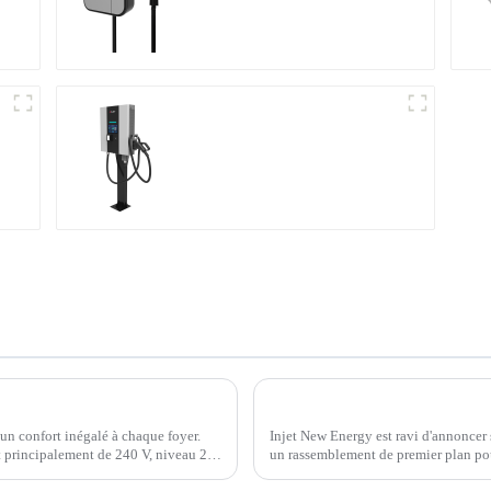
Station de recharge
compacte CC
Comment choisir un chargeur de véhicule électrique domestique pour votre véhicule ?
 un confort inégalé à chaque foyer.
Injet New Energy est ravi d'annonce
 principalement de 240 V, niveau 2.
un rassemblement de premier plan pou
qui se tiendra à ExCel London...