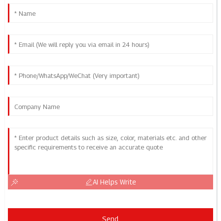
AI Helps Write
Send