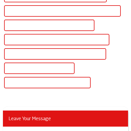
Alimentation 48 V CC de haute qualité pour télécommunications
Certification CE Alimentation 48 V CC Télécom
Meilleure alimentation 48 V CC pour télécommunications
Célèbre alimentation 48 V CC pour télécommunications
Alimentation réglable 48 V en Chine
Bloc d'alimentation réglable 48 V personnalisé
Leave Your Message