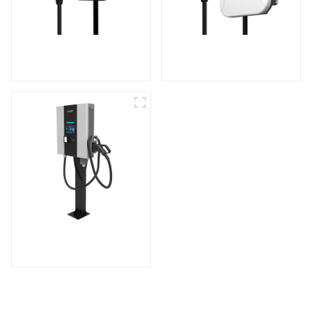
Le meilleur chargeur
Rendez votre
secteur domestique,
recharge à domicile
idéal pour le marché
plus sûre et plus
et les clients nord-
intelligente.
américains
Recharge à grande
vitesse pour vos
véhicules électriques
à domicile.
Station de recharge
compacte CC