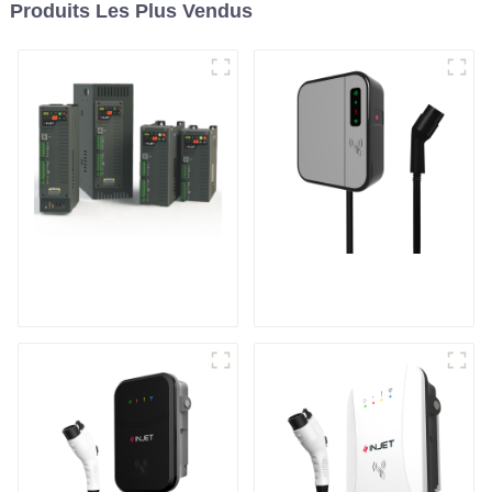
Produits Les Plus Vendus
Contrôleur de
Mini chargeur CA
puissance
pour véhicule
monophasé à usage
électrique
général