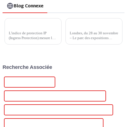
Blog Connexe
IP45 ou IP65 ? Comment choisir un chargeur domestique plus économique ?
Injet New Energy mène la charge au London EV Show 2023
L'indice de protection IP
Londres, du 28 au 30 novembre
(Ingress Protection) mesure la
– Le parc des expositions
résistance d'un appareil à
ExCeL London a été enflammé
l'infiltration d'éléments
par la ferveur de révolutionner
externes, tels que la poussière,
les transports à l'occasion du
la saleté et l'humidité.
London EV Show 2023. Placé
Développé par l'International...
sous le thème « Conduire… »,
Recherche Associée
le salon a été inauguré en 2023.
Célèbre alimentation 48 V
Alimentation 48 V CC pour télécommunications en Chine
Alimentation 48 V CC personnalisée pour télécommunications
Alimentation 48 V CC en gros pour télécommunications