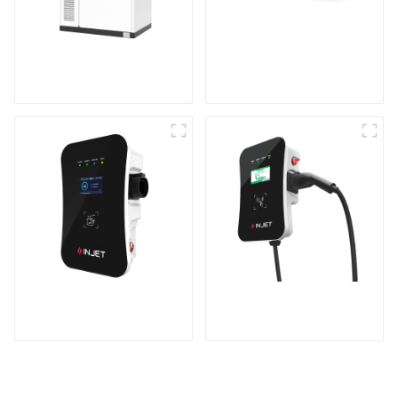
Système de stockage
Onduleur de
d'énergie en armoire
stockage d'énergie
modulaire
Chargeur de véhicule
Recharge puissante
électrique intelligent
pour votre maison et
et astucieux
votre entreprise