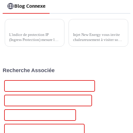
Blog Connexe
IP45 ou IP65 ? Comment choisir un chargeur domestique plus économique ?
Découvrez les innovations d'Injet New Energy lors de la 7e Conférence internationale chinoise sur l'industrie du stockage d'énergie et du photovoltaïque
L'indice de protection IP
Injet New Energy vous invite
(Ingress Protection) mesure la
chaleureusement à visiter son
résistance d'un appareil à
stand 4-B07 lors de la 7e
l'infiltration d'éléments
Conférence internationale
externes, tels que la poussière,
chinoise sur le secteur du
la saleté et l'humidité.
photovoltaïque et du stockage
Développé par l'International...
d'énergie, à Chengdu. Notre
Recherche Associée
équipe sera présente pour vous
présenter nos dernières
innovations…
Meilleure alimentation de laboratoire numérique
Alimentation de laboratoire numérique célèbre
Alimentation CC numérique chinoise
Alimentation CC numérique personnalisée