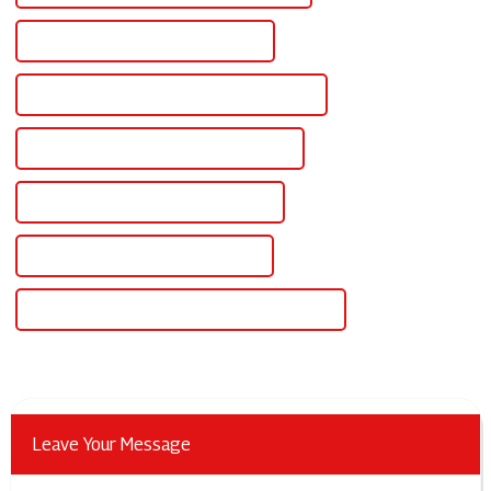
Alimentation numérique CC en gros
Alimentation CC numérique de haute qualité
Alimentation numérique CC certifiée CE
Meilleure alimentation CC numérique
Alimentation numérique CC célèbre
Alimentation de laboratoire numérique chinoise
Leave Your Message