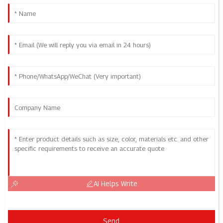
AI Helps Write
Send