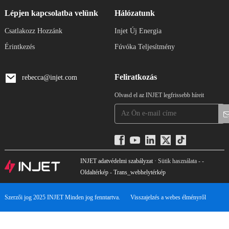
Lépjen kapcsolatba velünk
Hálózatunk
Csatlakozz Hozzánk
Injet Új Energia
Érintkezés
Fúvóka Teljesítmény
Feliratkozás
rebecca@injet.com
Olvasd el az INJET legfrissebb híreit
INJET adatvédelmi szabályzat
· Sütik használata - -
Oldaltérkép
-
Trans_webhelytérkép
Szerzői jog 2025 INJET Minden jog fenntartva.
Visszajelzés a webes élményről