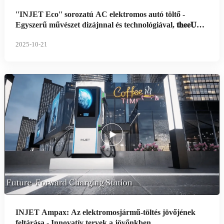
''INJET Eco'' sorozatú AC elektromos autó töltő -
Egyszerű művészet dizájnnal és technológiával, 𝐭𝐡𝐞𝐞𝐔𝐊
számára tervezve
2025-10-21
INJET Ampax: Az elektromosjármű-töltés jövőjének
feltárása - Innovatív tervek a jövőnkben