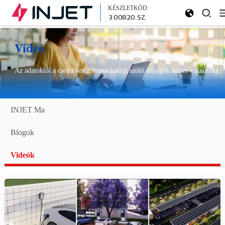
KÉSZLETKÓD
300820.SZ
Videó
Az adatoktól a cselekvésig: munkánkról szóló anyagok széles választéka.
INJET Ma
Blogok
Videók