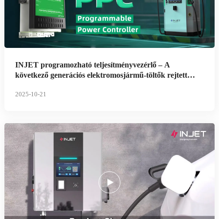
INJET programozható teljesítményvezérlő – A
következő generációs elektromosjármű-töltők rejtett
agya
2025-10-21