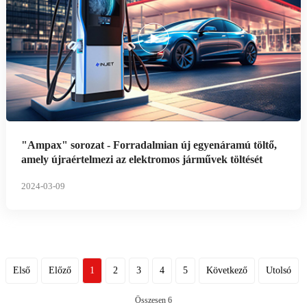
"Ampax" sorozat - Forradalmian új egyenáramú töltő,
amely újraértelmezi az elektromos járművek töltését
2024-03-09
Első
Előző
1
2
3
4
5
Következő
Utolsó
Összesen 6