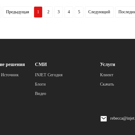
Предыдущая
1
2
3
4
5
Следующий
Последн
ие решения
СМИ
Услуги
 Источник
INJET Сегодня
Клиент
Блоги
Скачать
Видео
rebecca@inje