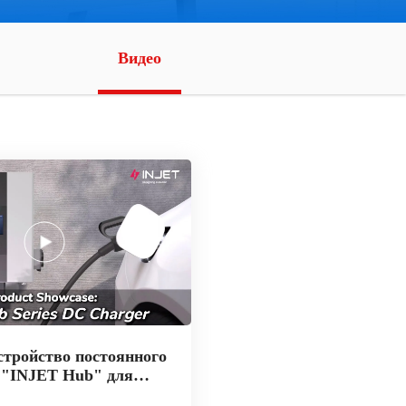
Видео
стройство постоянного
и "INJET Hub" для
билей — компактное,