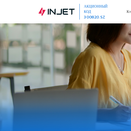
АКЦИОННЫЙ
Кт
КОД
300820.SZ