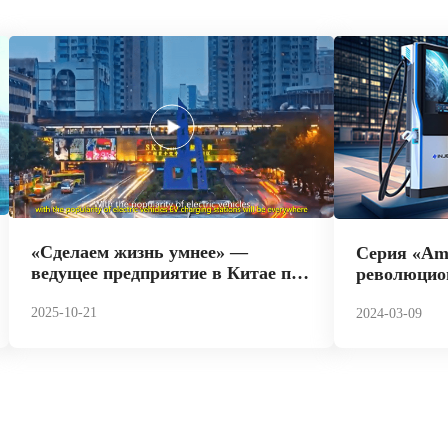
«Сделаем жизнь умнее» —
Серия «Am
ведущее предприятие в Китае по
революцио
производству источников питания
устройство
и зарядных устройств для
2025-10-21
меняющее 
2024-03-09
электромобилей.
зарядке эл