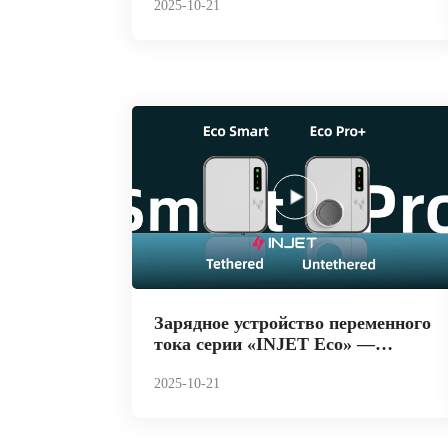
2025-10-21
Зарядное устройство переменного
тока серии «INJET Eco» —
простое искусство, сочетающее
дизайн и технологии, созданное
2025-10-21
для 𝐭𝐡𝐞 𝐔𝐊