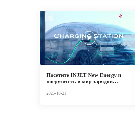
Посетите INJET New Energy и
погрузитесь в мир зарядки
электромобилей вместе с
@ChengduPlus.
2025-10-21