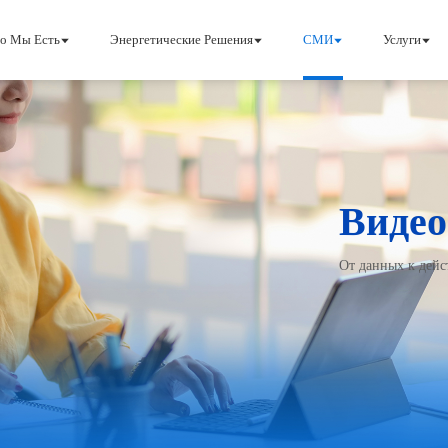
о Мы Есть
Энергетические Решения
СМИ
Услуги
Видео
О Впрыске
Промышле
От данных к дейс
Наша История
Новая Эне
Наш Подход
Наши Ценности
Обслуживание Клиентов
Присоеди
Скачать
Контакт