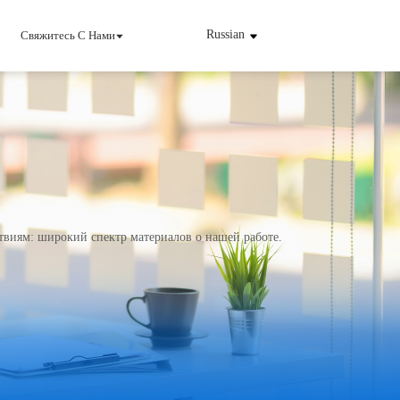
Russian
Свяжитесь С Нами
нный Источник Питания
INJET Сегодня
твиям: широкий спектр материалов о нашей работе.
ргия
Блоги
Видео
няйтесь К Нам