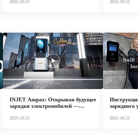
электромобилей нового
2025-10-21
но мощное
2025-10-21
поколения.
INJET Ampax: Открывая будущее
Инструкция
зарядки электромобилей —
зарядного 
инновационные разработки
переменног
впереди.
2025-10-21
электромо
2025-10-21
Swift 2.0".