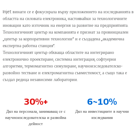
Injet винаги се е фокусирала върху приложението на изследванията в
областта на силовата електроника, настоявайки за технологичните
иновации като източник на енергия за развитие на предприятията.
Технологичният център на компанията е признат за провинциален
„център за корпоративни технологии“ и е създадена „академична
експертна работна станция“.
Технологичният център обхваща областите на интегрирано
електронично проектиране, системна интеграция, софтуерни
алгоритми, термомагнитно симулиране, научноизследователско-
развойно тестване и електромагнитна съвместимост, а също така е
създал редица независими лаборатории.
30%+
6~10%
Дял на персонала, занимаващ се с
Дял на инвестициите в научни
научноизследователска и развойна
изследвания
дейност