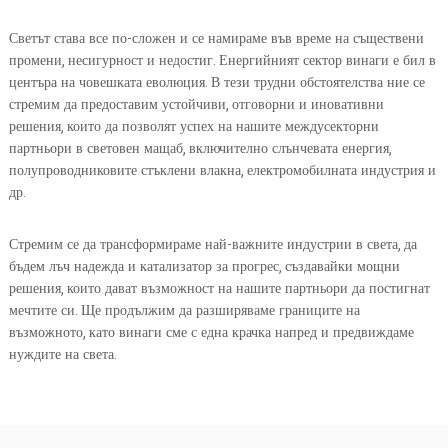
Светът става все по-сложен и се намираме във време на съществени
промени, несигурност и недостиг. Енергийният сектор винаги е бил в
центъра на човешката еволюция. В тези трудни обстоятелства ние се
стремим да предоставим устойчиви, отговорни и иновативни
решения, които да позволят успех на нашите междусекторни
партньори в световен мащаб, включително слънчевата енергия,
полупроводниковите стъклени влакна, електромобилната индустрия и
др.
Стремим се да трансформираме най-важните индустрии в света, да
бъдем лъч надежда и катализатор за прогрес, създавайки мощни
решения, които дават възможност на нашите партньори да постигнат
мечтите си. Ще продължим да разширяваме границите на
възможното, като винаги сме с една крачка напред и предвиждаме
нуждите на света.