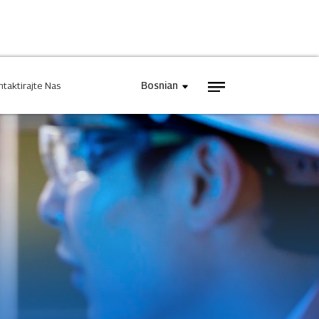
Bosnian
ntaktirajte Nas
ko Napajanje
INJET Danas
gija
Blogovi
Videozapisi
e Nam Se