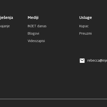
ješenja
Mediji
Usluge
pajanje
INJET danas
Kupac
Blogovi
Preuzmi
Videozapisi
rebecca@inj