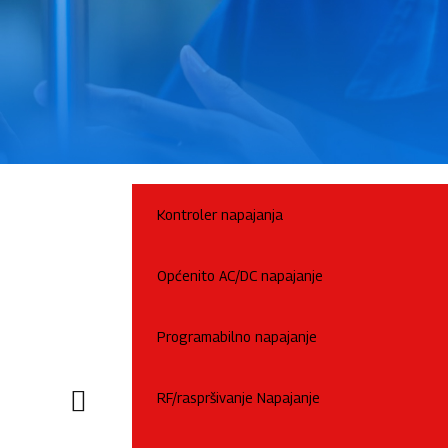
Kontroler napajanja
Općenito AC/DC napajanje
Programabilno napajanje
RF/raspršivanje Napajanje