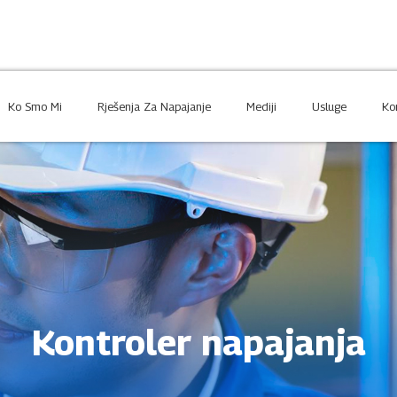
Ko Smo Mi
Rješenja Za Napajanje
Mediji
Usluge
Ko
O Injetu
Industrijs
Naša Priča
Nova Ener
Naš Pristup
Naše Vrijednosti
Kontroler napajanja
Služba Za Korisnike
Pridružit
Preuzmi
Kontakt