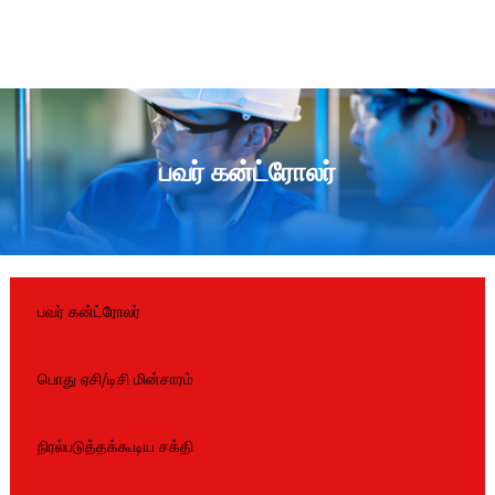
பவர் கன்ட்ரோலர்
பவர் கன்ட்ரோலர்
பொது ஏசி/டிசி மின்சாரம்
நிரல்படுத்தக்கூடிய சக்தி