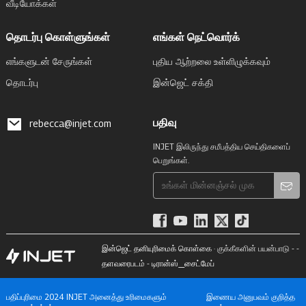
வீடியோக்கள்
தொடர்பு கொள்ளுங்கள்
எங்கள் நெட்வொர்க்
எங்களுடன் சேருங்கள்
புதிய ஆற்றலை உள்ளிழுக்கவும்
தொடர்பு
இன்ஜெட் சக்தி
பதிவு
rebecca@injet.com
INJET இலிருந்து சமீபத்திய செய்திகளைப்
பெறுங்கள்.
இன்ஜெட் தனியுரிமைக் கொள்கை
· குக்கீகளின் பயன்பாடு - -
தளவரைபடம்
-
டிரான்ஸ்_சைட்மேப்
பதிப்புரிமை 2024 INJET அனைத்து உரிமைகளும்
இணைய அனுபவம் குறித்த