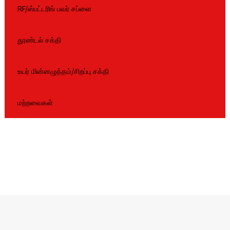
RF/ஸ்பட்டரிங் பவர் சப்ளை
தூண்டல் சக்தி
உயர் மின்னழுத்தம்/சிறப்பு சக்தி
மற்றவைகள்