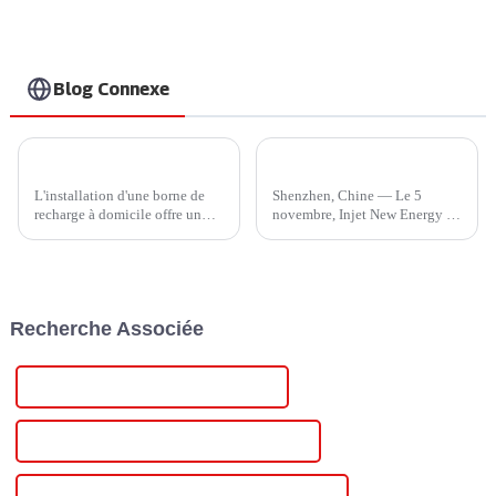
Blog Connexe
Comment choisir un chargeur de véhicule électrique domestique pour votre véhicule ?
Injet New Energy s'associe à Hubject pour accélérer l'innovation mondiale en matière de recharge de véhicules électriques
L'installation d'une borne de
Shenzhen, Chine — Le 5
recharge à domicile offre un
novembre, Injet New Energy et
confort inégalé à chaque foyer.
Hubject ont officialisé une
Actuellement, les bornes de
collaboration historique lors
recharge domestiques sont
d'une cérémonie de signature
principalement de 240 V,
au stand 1A220 du Shenzhen
niveau 2. Profitez d'une
International Charging Pile and
Recherche Associée
recharge rapide à domicile.
...
Avec…
Célèbre alimentation variable 24 volts
Alimentation industrielle 24 volts en Chine
Alimentation industrielle 24 volts personnalisée