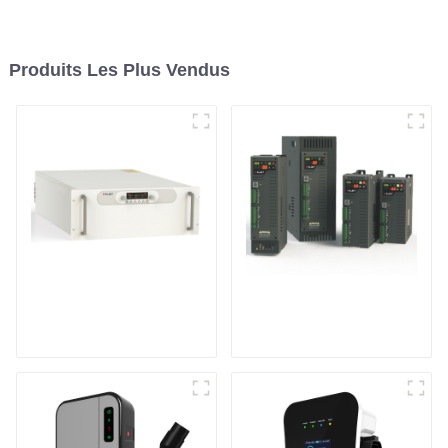
Produits Les Plus Vendus
Alimentation pour
Contrôleur de
pulvérisation
puissance
cathodique moyenne
monophasé à usage
fréquence
général