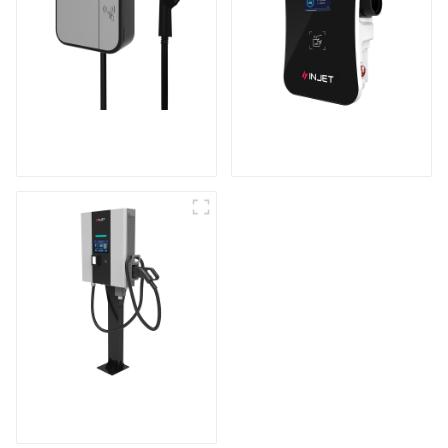
Mini chargeur CA
Chargeur de véhicule
pour véhicule
électrique intelligent
électrique
et astucieux
Station de recharge
compacte CC