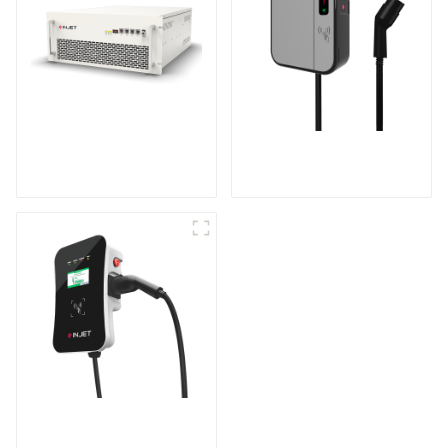
Onduleur de
Mini chargeur CA
stockage d'énergie
pour véhicule
modulaire
électrique
Recharge puissante
pour votre maison et