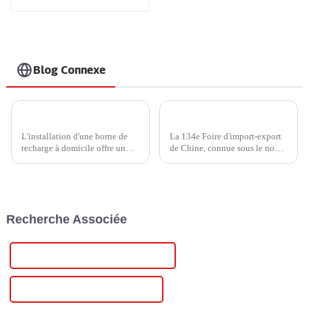
votre entreprise
Blog Connexe
Comment choisir un chargeur de véhicule électrique domestique pour votre véhicule ?
Nouvelles passionnantes de la 134e Foire de Canton : les nouvelles énergies et la mobilité intelligente à l'honneur
L'installation d'une borne de
La 134e Foire d'import-export
recharge à domicile offre un
de Chine, connue sous le nom
confort inégalé à chaque foyer.
de « Foire de Canton », a
Actuellement, les bornes de
débuté le 15 octobre 2023 à
recharge domestiques sont
Guangzhou, captivant
principalement de 240 V,
exposants et acheteurs du
niveau 2. Profitez d'une
monde entier. Cette édition...
Recherche Associée
recharge rapide à domicile.
Avec…
Alimentation certifiée CE 60 V 20 A
Meilleure alimentation 60 V 20 A