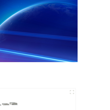
Alimentation CC
programmable à
refroidissement par air