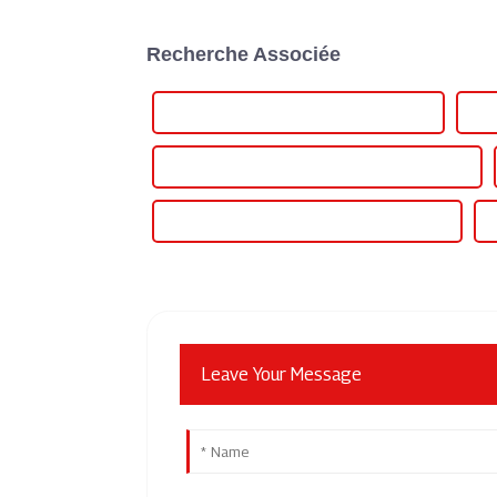
Recherche Associée
Meilleur contrôleur de puissance triphasé
Cél
Alimentation électrique à tension personnalisée
Meilleure alimentation électrique en tension
Leave Your Message