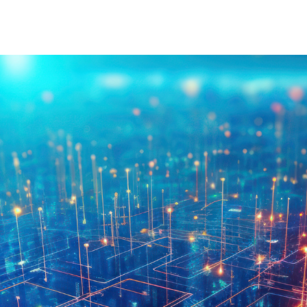
À Propos D'injet
Alimentati
Notre Histoire
Nouvelle 
Notre Approche
Nos Valeurs
Service Client
Rejoignez
Télécharger
Contact