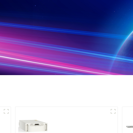
n
Alimentation pour
pulvérisation
cathodique moyenne
fréquence