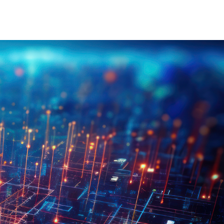
on Électrique Industrielle
INJET Aujourd'hui
Énergie
Blogs
Vidéos
-Nous