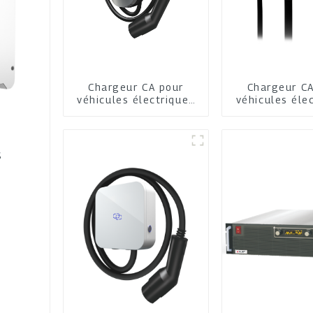
Chargeur CA pour
Chargeur CA
véhicules électriques
véhicules éle
pour la maison et
pour la maiso
l'entreprise
commerc
S