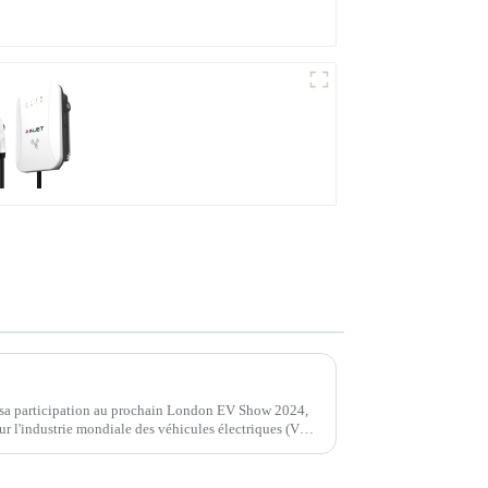
Rendez votre recharge
à domicile plus sûre et
plus intelligente.
Recharge à grande
vitesse pour vos
véhicules électriques à
domicile.
Injet New Energy présentera des solutions de recharge innovantes en tant que sponsor Silver au London EV Show 2024
r sa participation au prochain London EV Show 2024,
r l'industrie mondiale des véhicules électriques (VE)