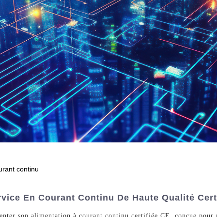
urant continu
rvice En Courant Continu De Haute Qualité Cert
ésenter son alimentation à courant continu certifiée CE, conçue pour