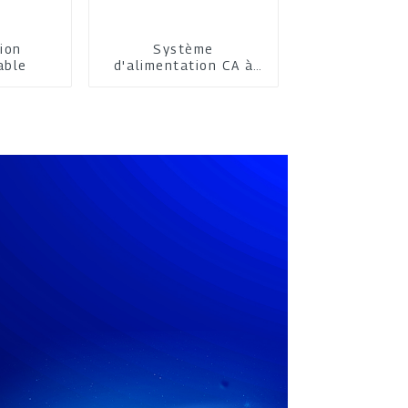
ion
Système
able
d'alimentation CA à
thyristors