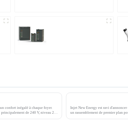
Contrôleur de
puissance triphasé
multifonction
Comment choisir un chargeur de véhicule électrique domestique pour votre véhicule ?
 un confort inégalé à chaque foyer.
Injet New Energy est ravi d'annonce
 principalement de 240 V, niveau 2.
un rassemblement de premier plan pou
qui se tiendra à ExCel London...