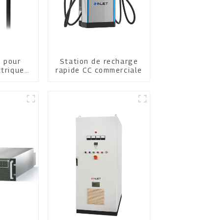
 pour
Station de recharge
ctriques
rapide CC commerciale
n et les
es