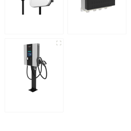
Rendez votre
Produits brevetés
recharge à domicile
internationaux
plus sûre et plus
intelligente.
Recharge à grande
vitesse pour vos
véhicules électriques
à domicile.
Station de recharge
compacte CC