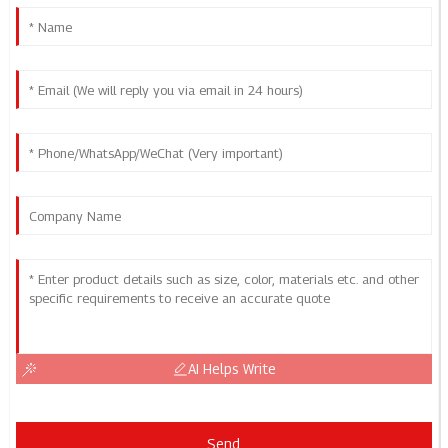
AI Helps Write
Send