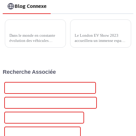
Blog Connexe
Chargeur Ampax DC EV d'Injet New Energy : dynamiser l'avenir des véhicules électriques
Actualités du salon : Rejoignez Injet New Energy au London EV Show 2023
Dans le monde en constante
Le London EV Show 2023
évolution des véhicules
accueillera un immense espace
électriques (VE), la technologie
d'exposition de plus de 15 000
de recharge est un facteur
m² à l'ExCel London du 28 au
essentiel pour déterminer la
30 novembre. Le London EV
faisabilité et la commodité de
Show 2023 est un événement
la mobilité électrique. Une
majeur pour les véhicules à
Recherche Associée
entreprise qui a fait...
énergies nouvelles et les
véhicules intelligents.
Alimentation variable triphasée de haute qualité
Certification CE Alimentation variable triphasée
Meilleure alimentation variable triphasée
Célèbre alimentation variable triphasée