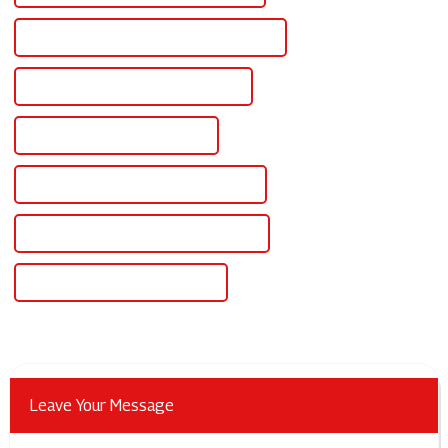
Alimentation électrique triphasée en Chine
Alimentation triphasée personnalisée
Alimentation triphasée en gros
Alimentation triphasée de haute qualité
Certification CE Alimentation triphasée
Meilleure alimentation triphasée
Leave Your Message