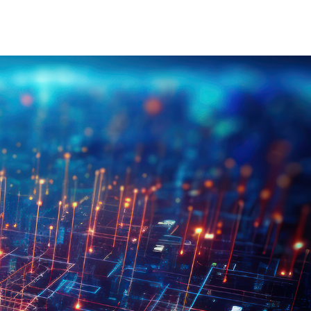
on Électrique Industrielle
INJET Aujourd'hui
Énergie
Blogs
Vidéos
-Nous