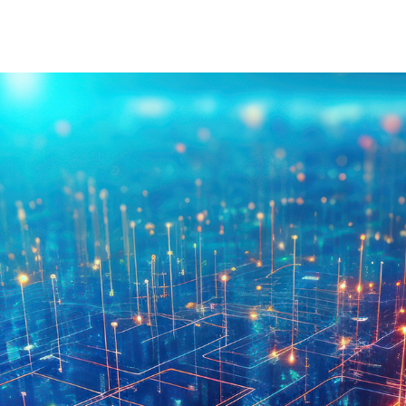
À Propos D'injet
Alimentati
Notre Histoire
Nouvelle 
Notre Approche
Nos Valeurs
Service Client
Rejoignez
Télécharger
Contact