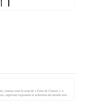
américains
Nouvelles passionnantes de la 134e Foire de Canton : les nouvelles énergies et la mobilité intelligente à l'honneur
ne, connue sous le nom de « Foire de Canton », a
u, captivant exposants et acheteurs du monde entier.