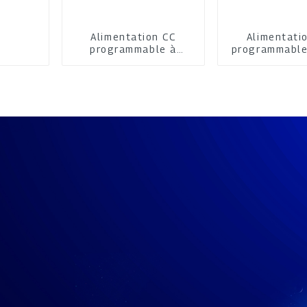
Alimentation CC
Alimentati
programmable à
programmable
refroidissement par
rendeme
air