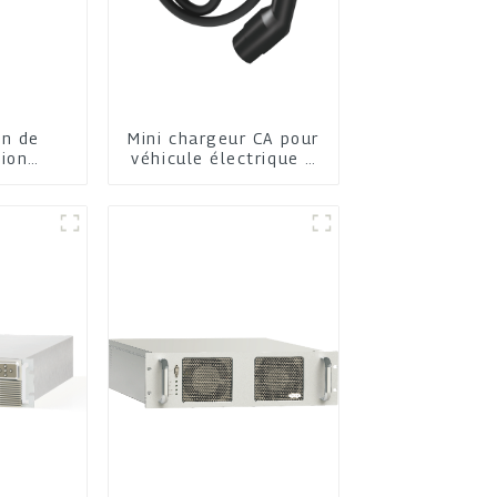
on de
Mini chargeur CA pour
tion
véhicule électrique à
que
domicile