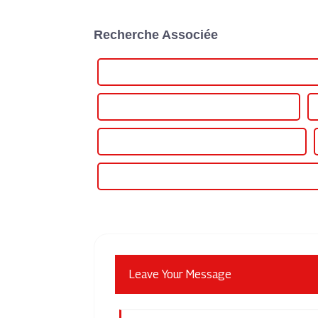
Recherche Associée
Alimentation électrique d'électrolyse réglable célèbr
Alimentation CC numérique réglable en gros
Meilleure alimentation CC numérique réglable
Alimentation à tension continue réglable personnali
Leave Your Message