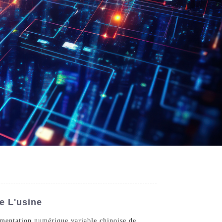
e L'usine
limentation numérique variable chinoise de