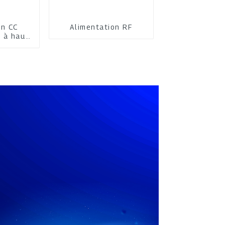
on CC
Alimentation RF
 à haut
nt