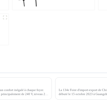
Comment choisir un chargeur de véhicule électrique domestique pour votre véhicule ?
 un confort inégalé à chaque foyer.
La 134e Foire d'import-export de Chi
 principalement de 240 V, niveau 2.
débuté le 15 octobre 2023 à Guangzho
Cette édition...