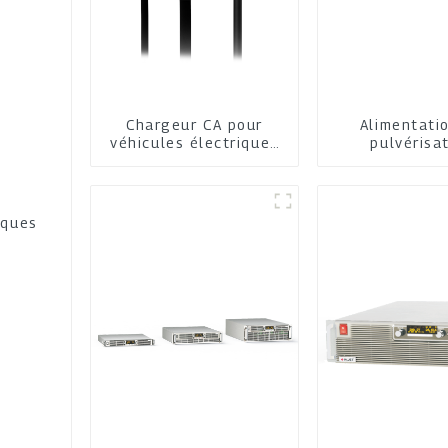
Chargeur CA pour
Alimentati
véhicules électriques
pulvérisa
pour la maison et les
cathodi
commerces
iques