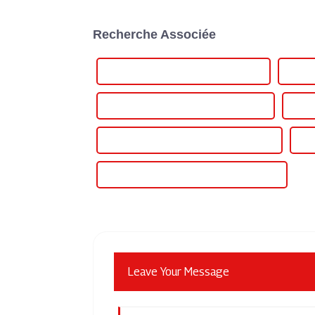
Recherche Associée
Alimentation de table réglable en gros
Alimen
Meilleure alimentation d'établi réglable
Célèb
Alimentation CA/CC réglable sur mesure
Ali
Alimentation CA/CC réglable certifiée CE
Leave Your Message