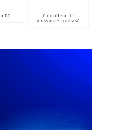
on RF
Contrôleur de
puissance triphasé
multifonction