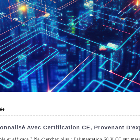
sée
onnalisé Avec Certification CE, Provenant D'e
ble et efficace ? Ne cherchez plus : l'alimentation 60 V CC sur mesu