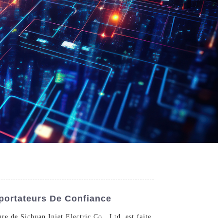
xportateurs De Confiance
re de Sichuan Injet Electric Co., Ltd. est faite