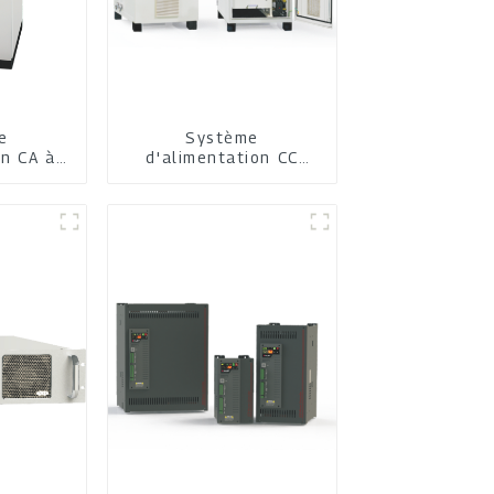
e
Système
on CA à
d'alimentation CC
rs
IGBT