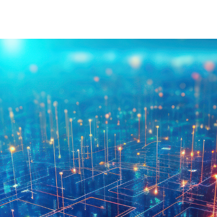
À Propos D'injet
Alimentati
Notre Histoire
Nouvelle 
Notre Approche
Nos Valeurs
Service Client
Rejoignez
Télécharger
Contact