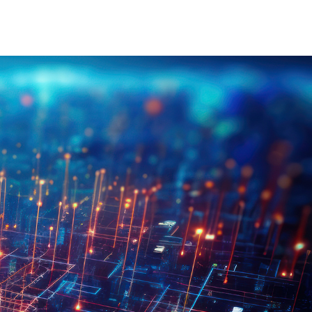
on Électrique Industrielle
INJET Aujourd'hui
Énergie
Blogs
Vidéos
-Nous