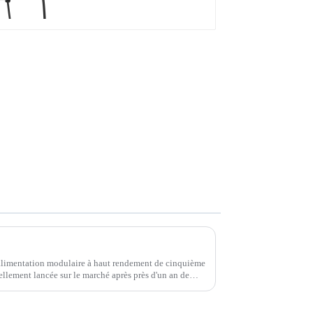
Module d'alimentation électrique d'Injet Electric - Efficacité de conversion jusqu'à 97 %
alimentation modulaire à haut rendement de cinquième
ciellement lancée sur le marché après près d'un an de