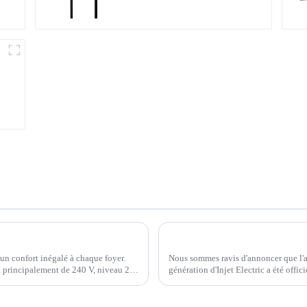
Comment choisir un chargeur de véhicule électrique domestique pour votre véhicule ?
 un confort inégalé à chaque foyer.
Nous sommes ravis d'annoncer que l'
 principalement de 240 V, niveau 2.
génération d'Injet Electric a été offi
tests et de vérifications.