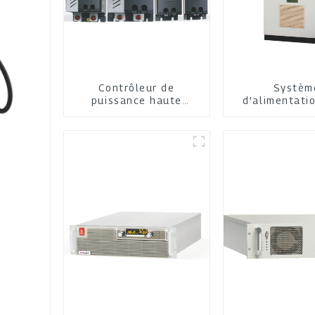
Contrôleur de
Systèm
puissance haute
d'alimentati
performance
thyristo
C