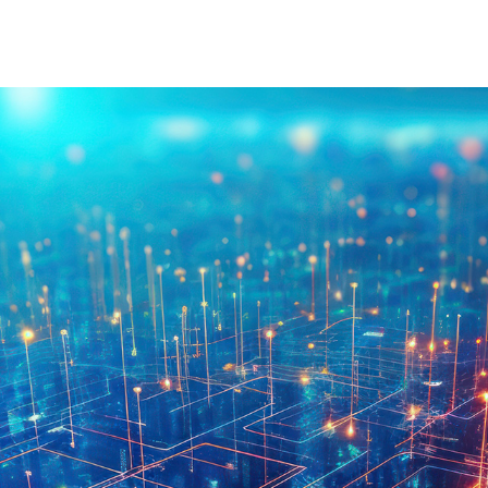
À Propos D'injet
Alimentati
Notre Histoire
Nouvelle 
Notre Approche
Nos Valeurs
Service Client
Rejoignez
Télécharger
Contact