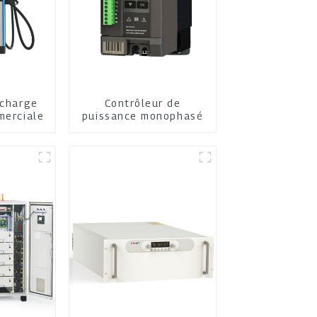
echarge
Contrôleur de
merciale
puissance monophasé