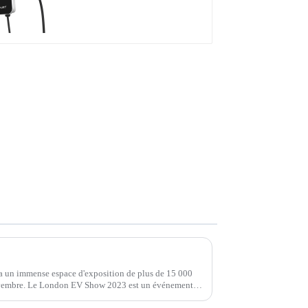
votre entreprise
Actualités du salon : Rejoignez Injet New Energy au London EV Show 2023
 un immense espace d'exposition de plus de 15 000
ovembre. Le London EV Show 2023 est un événement
ouvelles et les véhicules intelligents.