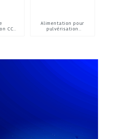
e
Alimentation pour
ion CC
pulvérisation
cathodique moyenne
fréquence