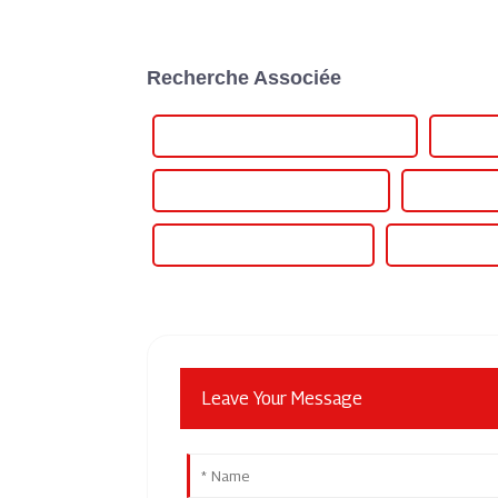
Recherche Associée
Alimentation 15 V CC personnalisée
Aliment
Meilleure alimentation 15 V CC
Célèbre ali
Alimentation 15 volts en gros
Alimentation 1
Leave Your Message