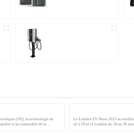
multifonction
Station de recharge
compacte CC
t
Chargeur Ampax DC EV d'Injet New Energy : dynamiser l'avenir des véhicules électriques
ectriques (VE), la technologie de
Le London EV Show 2023 accueillera
sabilité et la commodité de la
m² à l'ExCel London du 28 au 30 n
majeur pour les véhicules à énergies n