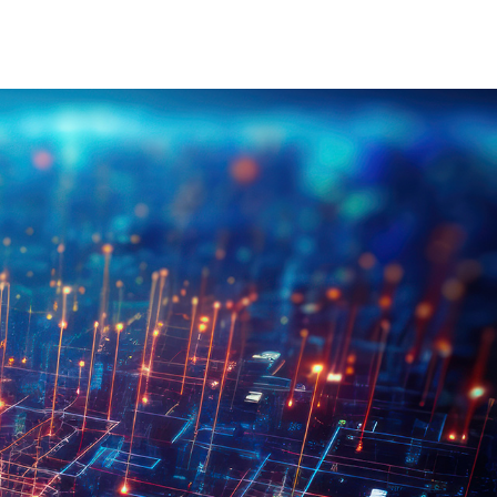
on Électrique Industrielle
INJET Aujourd'hui
Énergie
Blogs
Vidéos
-Nous