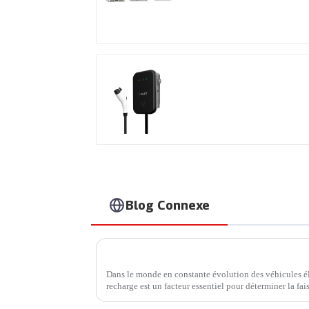
refroidissement par air
Le meilleur chargeur
secteur domestique,
idéal pour le marché e
les clients nord-
américains
Blog Connexe
Dans le monde en constante évolution des véhicules él
recharge est un facteur essentiel pour déterminer la fai
mobilité électrique. Une entreprise qui a fait...