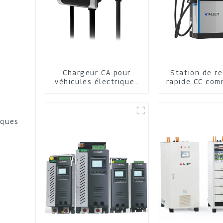
Chargeur CA pour
Station de r
véhicules électriques
rapide CC com
pour la maison et les
commerces
iques