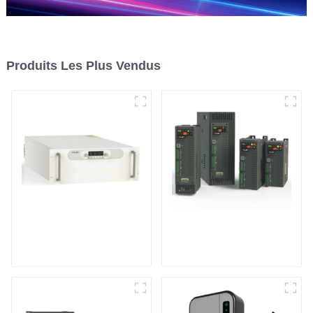
Produits Les Plus Vendus
Alimentation pour
Contrôleur de
pulvérisation
puissance
cathodique moyenne
monophasé à usage
fréquence
général