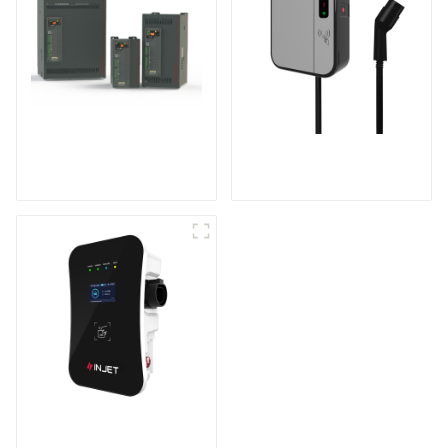
Contrôleur de
Mini chargeur CA
puissance triphasé
pour véhicule
multifonction
électrique
Chargeur de véhicule
électrique intelligent