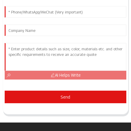
AI Helps Write
Send