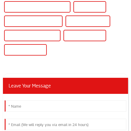
Onduleur monophasé vers triphasé
Petit onduleur
Petit onduleur pour la maison
Petit onduleur solaire
Onduleur hybride intelligent
Onduleur intelligent
Onduleur intelligent
Leave Your Message