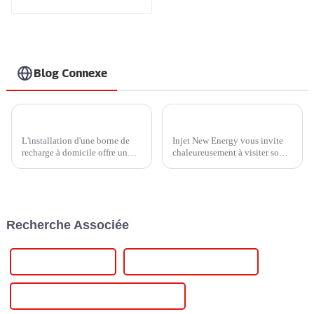
et astucieux
Blog Connexe
Comment choisir un chargeur de véhicule électrique domestique pour votre véhicule ?
Découvrez les innovations d'Injet New Energy lors de la 7e Conférence internationale chinoise sur l'industrie du stockage d'énergie et du photovoltaïque
L'installation d'une borne de
Injet New Energy vous invite
recharge à domicile offre un
chaleureusement à visiter son
confort inégalé à chaque foyer.
stand 4-B07 lors de la 7e
Actuellement, les bornes de
Conférence internationale
recharge domestiques sont
chinoise sur le secteur du
principalement de 240 V,
photovoltaïque et du stockage
niveau 2. Profitez d'une
d'énergie, à Chengdu. Notre
Recherche Associée
recharge rapide à domicile.
équipe sera présente pour vous
Avec…
présenter nos dernières
innovations…
Onduleur monophasé
Onduleur solaire monophasé
Convertisseur monophasé vers triphasé