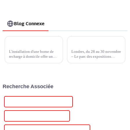
intelligente.
Recharge à grande
vitesse pour vos
véhicules électriques
à domicile.
Blog Connexe
Comment choisir un chargeur de véhicule électrique domestique pour votre véhicule ?
Injet New Energy mène la charge au London EV Show 2023
L'installation d'une borne de
Londres, du 28 au 30 novembre
recharge à domicile offre un
– Le parc des expositions
confort inégalé à chaque foyer.
ExCeL London a été enflammé
Actuellement, les bornes de
par la ferveur de révolutionner
recharge domestiques sont
les transports à l'occasion du
principalement de 240 V,
London EV Show 2023. Placé
niveau 2. Profitez d'une
sous le thème « Conduire… »,
Recherche Associée
recharge rapide à domicile.
le salon a été inauguré en 2023.
Avec…
Meilleure alimentation CC stabilisée
Alimentation CC stabilisée célèbre