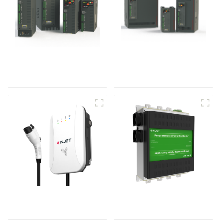
Contrôleur de
Contrôleur de
puissance
puissance triphasé
monophasé à usage
multifonction
général
Rendez votre
Produits brevetés
recharge à domicile
internationaux
plus sûre et plus