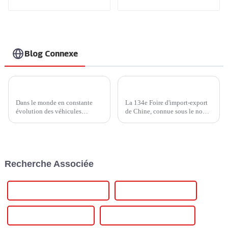
plus sûre et plus
intelligente.
Recharge à grande
vitesse pour vos
véhicules électriques
à domicile.
Blog Connexe
Chargeur Ampax DC EV d'Injet New Energy : dynamiser l'avenir des véhicules électriques
Nouvelles passionnantes de la 134e Foire de Canton : les nouvelles énergies et la mobilité intelligente à l'honneur
Dans le monde en constante
La 134e Foire d'import-export
évolution des véhicules
de Chine, connue sous le nom
électriques (VE), la technologie
de « Foire de Canton », a
de recharge est un facteur
débuté le 15 octobre 2023 à
essentiel pour déterminer la
Guangzhou, captivant
faisabilité et la commodité de
exposants et acheteurs du
la mobilité électrique. Une
monde entier. Cette édition...
Recherche Associée
entreprise qui a fait...
Onduleur solaire avec batterie
Micro-onduleur solaire
Micro-onduleurs solaires
Panneau solaire et onduleur