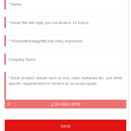
AI Helps Write
Send