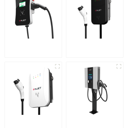
Recharge puissante
Le meilleur chargeur
pour votre maison et
secteur domestique,
votre entreprise
idéal pour le marché
et les clients nord-
américains
Rendez votre
Station de recharge
recharge à domicile
compacte CC