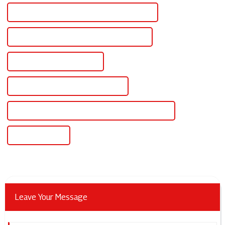
Convertisseur CC vers CA pour panneau solaire
Panneau solaire pour climatiseur de 1,5 tonne
Onduleur de panneau solaire
Micro-onduleur pour panneau solaire
Convertisseur de panneau solaire en courant alternatif
Onduleur solaire
Leave Your Message