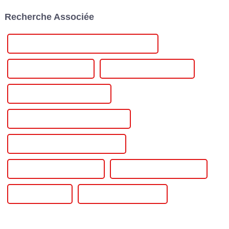
Développé par l'International...
monde entier. Cette édition...
Recherche Associée
Alimentation CC à tension et courant réglables
Types d'alimentation CC
Machine d'alimentation CC
Alimentation CC pour placage
Alimentation CC pour galvanoplastie
Alimentation CC pour l'anodisation
Alimentation CC 60 V 10 A
Alimentation CC 30 V 10 A
Alimentation CC
Alimentation d'entrée CC