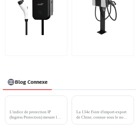
Le meilleur chargeur
Station de recharge
secteur domestique,
compacte CC
idéal pour le marché
et les clients nord-
américains
Blog Connexe
IP45 ou IP65 ? Comment choisir un chargeur domestique plus économique ?
Nouvelles passionnantes de la 134e Foire de Canton : les nouvelles énergies et la mobilité intelligente à l'honneur
L'indice de protection IP
La 134e Foire d'import-export
(Ingress Protection) mesure la
de Chine, connue sous le nom
résistance d'un appareil à
de « Foire de Canton », a
l'infiltration d'éléments
débuté le 15 octobre 2023 à
externes, tels que la poussière,
Guangzhou, captivant
la saleté et l'humidité.
exposants et acheteurs du