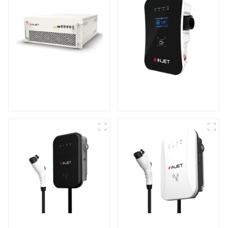
Onduleur de
Chargeur de véhicule
stockage d'énergie
électrique intelligent
modulaire
et astucieux
Le meilleur chargeur
Rendez votre