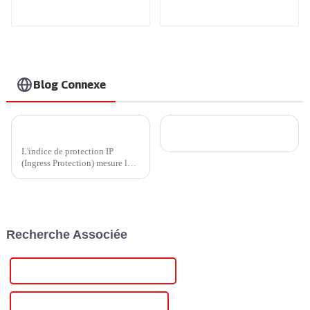
secteur domestique,
recharge à domicile
idéal pour le marché
plus sûre et plus
et les clients nord-
intelligente.
américains
Recharge à grande
vitesse pour vos
véhicules électriques
à domicile.
Blog Connexe
IP45 ou IP65 ? Comment choisir un chargeur domestique plus économique ?
Défi entrepreneurial : l'histoire du président Wang Jun
L'indice de protection IP
(Ingress Protection) mesure la
résistance d'un appareil à
l'infiltration d'éléments
externes, tels que la poussière,
la saleté et l'humidité.
Développé par l'International...
Recherche Associée
Meilleure alimentation variable 12 V
Célèbre alimentation variable 12 V