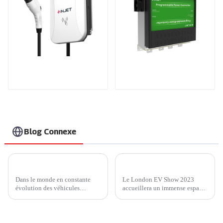
Rendez votre
Produits brevetés
recharge à domicile
internationaux
plus sûre et plus
intelligente.
Recharge à grande
vitesse pour vos
véhicules électriques
à domicile.
Blog Connexe
Chargeur Ampax DC EV d'Injet New Energy : dynamiser l'avenir des véhicules électriques
Actualités du salon : Rejoignez Injet New Energy au London EV Show 2023
Dans le monde en constante
Le London EV Show 2023
évolution des véhicules
accueillera un immense espace
électriques (VE), la technologie
d'exposition de plus de 15 000
de recharge est un facteur
m² à l'ExCel London du 28 au
essentiel pour déterminer la
30 novembre. Le London EV
faisabilité et la commodité de
Show 2023 est un événement