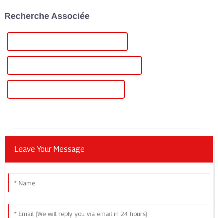
la mobilité électrique. Une
majeur pour les véhicules à
Recherche Associée
entreprise qui a fait...
énergies nouvelles et les
véhicules intelligents.
Alimentation chinoise 12 V 2 000 mA
Alimentation personnalisée 12 V 2 000 mA
Alimentation 12 V 2 000 mA en gros
Leave Your Message