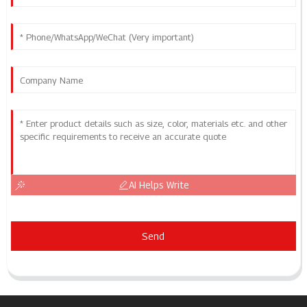
AI Helps Write
Send