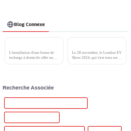
et les clients nord-
américains
Blog Connexe
Comment choisir un chargeur de véhicule électrique domestique pour votre véhicule ?
Injet New Energy brille au London EV Show 2024, en présentant une solution de recharge innovante pour véhicules électriques
L'installation d'une borne de
Le 28 novembre, le London EV
recharge à domicile offre un
Show 2024, qui s'est tenu sur
confort inégalé à chaque foyer.
trois jours, s'est conclu avec
Actuellement, les bornes de
succès au parc des expositions
recharge domestiques sont
ExCeL de Londres. Leaders du
principalement de 240 V,
secteur, décideurs politiques et
niveau 2. Profitez d'une
innovateurs visionnaires se
Recherche Associée
recharge rapide à domicile.
sont réunis pour discuter d'un
Avec…
projet innovant.
Contrôleur de puissance SCR pour chauffage
Contrôleur de puissance Scr