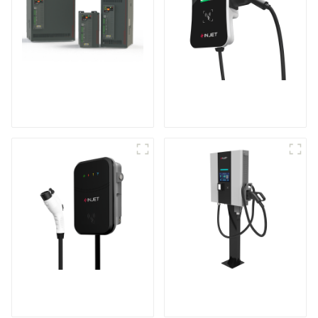
Contrôleur de
Recharge puissante
puissance triphasé
pour votre maison et
multifonction
votre entreprise
Le meilleur chargeur
Station de recharge
secteur domestique,
compacte CC
idéal pour le marché