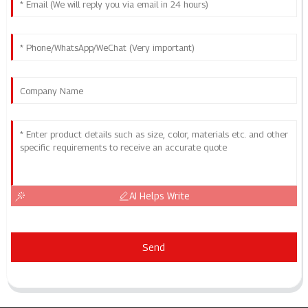
AI Helps Write
Send