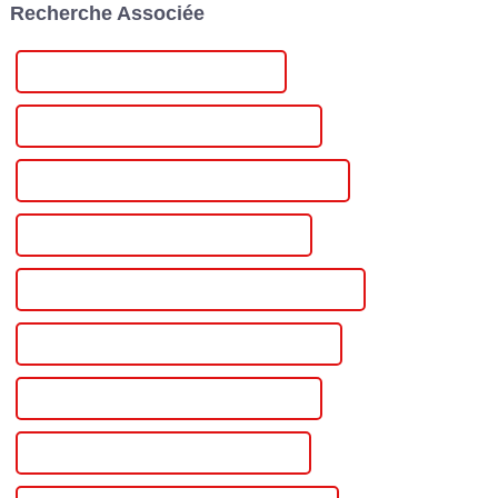
Recherche Associée
à ExCel London...
Alimentation à sortie réglable célèbre
Alimentation CC à sortie réglable en Chine
Alimentation CC à sortie réglable personnalisée
Alimentation CC à sortie réglable en gros
Alimentation CC à sortie réglable de haute qualité
Alimentation CC à sortie réglable certifiée CE
Meilleure alimentation CC à sortie réglable
Alimentation CC à sortie réglable célèbre