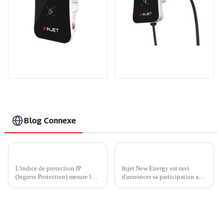
Chargeur de véhicule
Recharge puissante
électrique intelligent
pour votre maison et
et astucieux
votre entreprise
Blog Connexe
IP45 ou IP65 ? Comment choisir un chargeur domestique plus économique ?
Injet New Energy présentera des solutions de recharge innovantes en tant que sponsor Silver au London EV Show 2024
L'indice de protection IP
Injet New Energy est ravi
(Ingress Protection) mesure la
d'annoncer sa participation au
résistance d'un appareil à
prochain London EV Show
l'infiltration d'éléments
2024, un rassemblement de
externes, tels que la poussière,
premier plan pour l'industrie
la saleté et l'humidité.
mondiale des véhicules
Développé par l'International...
électriques (VE) qui se tiendra