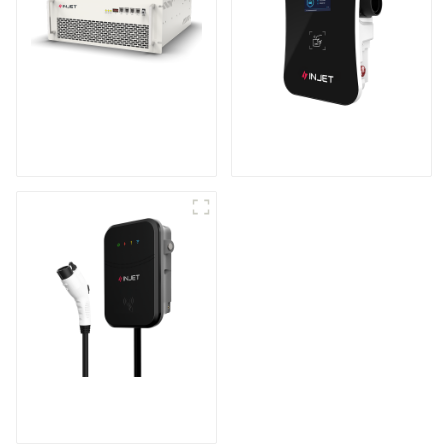
Onduleur de
Chargeur de véhicule
stockage d'énergie
électrique intelligent
modulaire
et astucieux
Le meilleur chargeur
secteur domestique,
idéal pour le marché
et les clients nord-