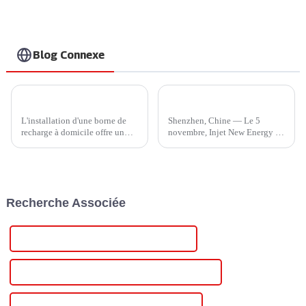
américains
Blog Connexe
Comment choisir un chargeur de véhicule électrique domestique pour votre véhicule ?
Injet New Energy s'associe à Hubject pour accélérer l'innovation mondiale en matière de recharge de véhicules électriques
L'installation d'une borne de
Shenzhen, Chine — Le 5
recharge à domicile offre un
novembre, Injet New Energy et
confort inégalé à chaque foyer.
Hubject ont officialisé une
Actuellement, les bornes de
collaboration historique lors
recharge domestiques sont
d'une cérémonie de signature
principalement de 240 V,
au stand 1A220 du Shenzhen
niveau 2. Profitez d'une
International Charging Pile and
Recherche Associée
recharge rapide à domicile.
...
Avec…
Contrôleur de puissance triphasé Scr Chine
Contrôleur de puissance Scr triphasé personnalisé
Contrôleur de puissance triphasé Scr en gros