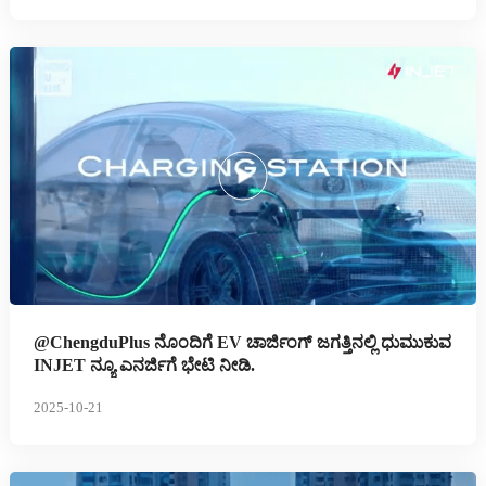
@ChengduPlus ನೊಂದಿಗೆ EV ಚಾರ್ಜಿಂಗ್ ಜಗತ್ತಿನಲ್ಲಿ ಧುಮುಕುವ
INJET ನ್ಯೂ ಎನರ್ಜಿಗೆ ಭೇಟಿ ನೀಡಿ.
2025-10-21