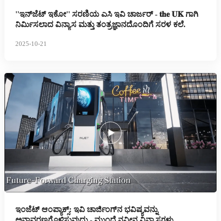
''ಇನ್‌ಜೆಟ್ ಇಕೋ'' ಸರಣಿಯ ಎಸಿ ಇವಿ ಚಾರ್ಜರ್ - 𝐭𝐡𝐞 𝐔𝐊 ಗಾಗಿ
ನಿರ್ಮಿಸಲಾದ ವಿನ್ಯಾಸ ಮತ್ತು ತಂತ್ರಜ್ಞಾನದೊಂದಿಗೆ ಸರಳ ಕಲೆ.
2025-10-21
ಇಂಜೆಟ್ ಆಂಪ್ಯಾಕ್ಸ್: ಇವಿ ಚಾರ್ಜಿಂಗ್‌ನ ಭವಿಷ್ಯವನ್ನು
ಅನಾವರಣಗೊಳಿಸುವುದು - ಮುಂದೆ ನವೀನ ವಿನ್ಯಾಸಗಳು