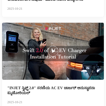
2025-10-21
"INJET ಸ್ವಿಫ್ಟ್ 2.0" ಸರಣಿಯ AC EV ಚಾರ್ಜರ್ ಅನುಸ್ಥಾಪನಾ
ಟ್ಯುಟೋರಿಯಲ್
2025-10-21