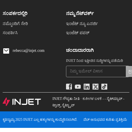
ಸಂಪರ್ಕದಲ್ಲಿರಿ
ನಮ್ಮ ನೆಟ್‌ವರ್ಕ್
ನಮ್ಮೊಂದಿಗೆ ಸೇರಿ
ಇಂಜೆಟ್ ನ್ಯೂ ಎನರ್ಜಿ
ಸಂಪರ್ಕಿಸಿ
ಇಂಜೆಟ್ ಪವರ್
ಚಂದಾದಾರರಾಗಿ
rebecca@injet.com
INJET ನಿಂದ ಇತ್ತೀಚಿನ ಸುದ್ದಿಗಳನ್ನು ಪಡೆಯಿರಿ
INJET ಗೌಪ್ಯತಾ ನೀತಿ
· ಕುಕೀಗಳ ಬಳಕೆ - -
ಸೈಟ್‌ಮ್ಯಾಪ್
-
ಟ್ರಾನ್ಸ್_ಸೈಟ್ಮ್ಯಾಪ್
ಕೃತಿಸ್ವಾಮ್ಯ 2025 INJET ಎಲ್ಲ ಹಕ್ಕುಗಳನ್ನು ಕಾಯ್ದಿರಿಸಲಾಗಿದೆ.
ವೆಬ್ ಅನುಭವದ ಕುರಿತು ಪ್ರತಿಕ್ರಿಯೆ