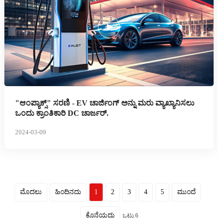
"ಆಂಪ್ಯಾಕ್ಸ್" ಸರಣಿ - EV ಚಾರ್ಜಿಂಗ್ ಅನ್ನು ಮರು ವ್ಯಾಖ್ಯಾನಿಸಲು
ಒಂದು ಕ್ರಾಂತಿಕಾರಿ DC ಚಾರ್ಜರ್.
2024-03-09
ಮೊದಲು
ಹಿಂದಿನದು
1
2
3
4
5
ಮುಂದೆ
ಕೊನೆಯದು
ಒಟ್ಟು 6