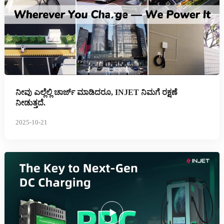
ನೀವು ಎಲ್ಲೆಲ್ಲಿ ಚಾರ್ಜ್ ಮಾಡಿದರೂ, INJET ನಿಮಗೆ ರಕ್ಷಣೆ
ನೀಡುತ್ತದೆ.
2025-10-21