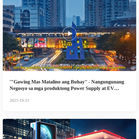
'"Gawing Mas Matalino ang Buhay'' - Nangungunang
Negosyo sa mga produktong Power Supply at EV
Charging sa Tsina
2025-10-21