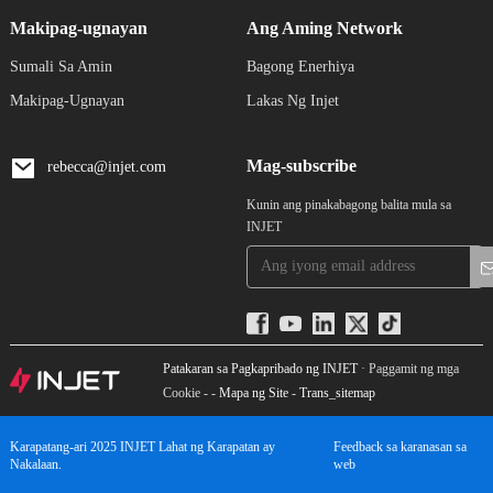
Makipag-ugnayan
Ang Aming Network
Sumali Sa Amin
Bagong Enerhiya
Makipag-Ugnayan
Lakas Ng Injet
Mag-subscribe
rebecca@injet.com
Kunin ang pinakabagong balita mula sa
INJET
Patakaran sa Pagkapribado ng INJET
· Paggamit ng mga
Cookie - -
Mapa ng Site
-
Trans_sitemap
Karapatang-ari 2025 INJET Lahat ng Karapatan ay
Feedback sa karanasan sa
Nakalaan.
web