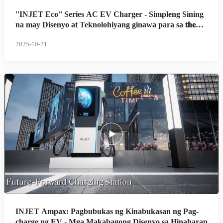
''INJET Eco'' Series AC EV Charger - Simpleng Sining
na may Disenyo at Teknolohiyang ginawa para sa 𝐭𝐡𝐞
𝐔𝐊
2025-10-21
INJET Ampax: Pagbubukas ng Kinabukasan ng Pag-
charge ng EV - Mga Makabagong Disenyo sa Hinaharap