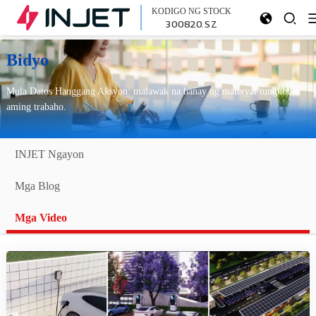
KODIGO NG STOCK
300820.SZ
Bidyo
Mula Datos Hanggang Aksyon: malawak na hanay ng materyal tungkol sa
aming trabaho.
INJET Ngayon
Mga Blog
Mga Video