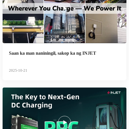
Saan ka man naniningil, sakop ka ng INJET
2025-10-21