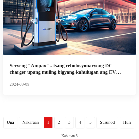
Seryeng "Ampax" - Isang rebolusyonaryong DC
charger upang muling bigyang-kahulugan ang EV
Charging
2024-03-09
Una
Nakaraan
1
2
3
4
5
Susunod
Huli
Kabuuan 6