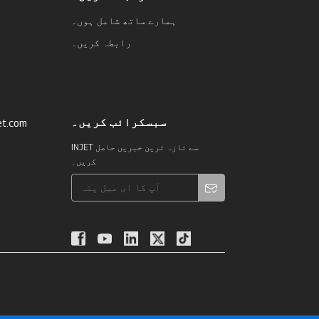
ہمارے ساتھ شامل ہوں۔
رابطہ کریں۔
سبسکرائب کریں۔
et.com
INJET سے تازہ ترین خبریں حاصل
کریں۔