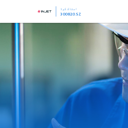
اسٹاک کوڈ
300820.SZ