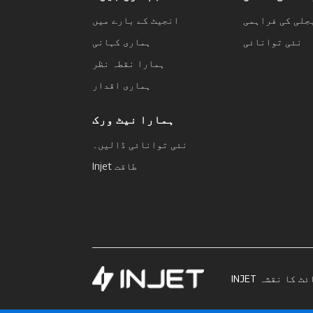
جلی کی فراہمی
انجیٹ کے بارے میں
نئی توانائی
ہماری کہانی
ہمارا نقطہ نظر
ہماری اقدار
ہمارا نیٹ ورک
نئی توانائی ڈالیں۔
Injet طاقت
ئٹ کا نقشہ