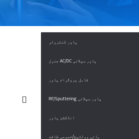
پاور کنٹرولر
جنرل AC/DC پاور سپلائی
قابل پروگرام پاور
RF/Sputtering پاور سپلائی
انڈکشن پاور
ہائی وولٹیج/خصوصی طاقت