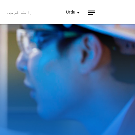
Urdu
رابطہ کریں۔
آج INJET
صنعتی بجلی کی
بلاگز
نئی 
ویڈیوز
ہمارے ساتھ شا
رابط