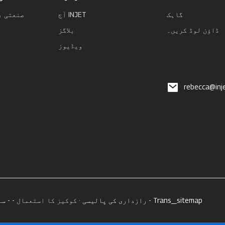
گاہک
آج INJET
صنعتی ب
ڈاؤن لوڈ کریں۔
بلاگز
ویڈیوز
rebecca@inj
Trans_sitemap
-
INJET رازداری کی پالیسی
· کوکیز کا استعمال - -
سا