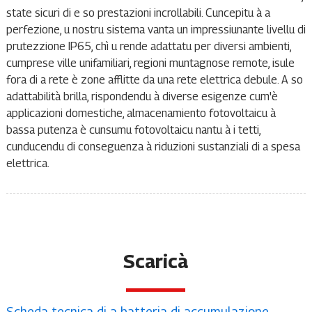
state sicuri di e so prestazioni incrollabili. Cuncepitu à a
perfezione, u nostru sistema vanta un impressiunante livellu di
prutezzione IP65, chì u rende adattatu per diversi ambienti,
cumprese ville unifamiliari, regioni muntagnose remote, isule
fora di a rete è zone afflitte da una rete elettrica debule. A so
adattabilità brilla, rispondendu à diverse esigenze cum'è
applicazioni domestiche, almacenamiento fotovoltaicu à
bassa putenza è cunsumu fotovoltaicu nantu à i tetti,
cunducendu di conseguenza à riduzioni sustanziali di a spesa
elettrica.
Scaricà
Scheda tecnica di a batteria di accumulazione