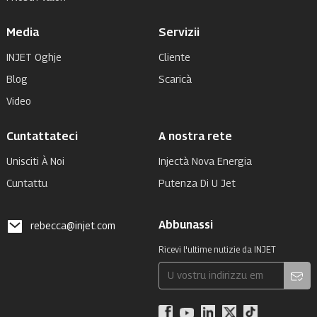
Media
Servizii
INJET Oghje
Cliente
Blog
Scaricà
Video
Cuntattateci
A nostra rete
Unisciti À Noi
Injectà Nova Energia
Cuntattu
Putenza Di U Jet
Abbunassi
rebecca@injet.com
Ricevi l'ultime nutizie da INJET