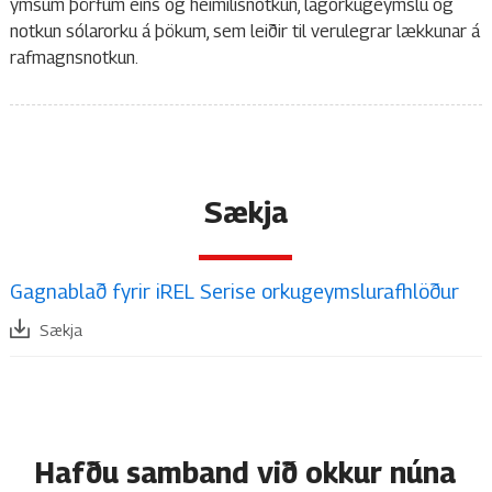
ýmsum þörfum eins og heimilisnotkun, lágorkugeymslu og
notkun sólarorku á þökum, sem leiðir til verulegrar lækkunar á
rafmagnsnotkun.
Sækja
Gagnablað fyrir iREL Serise orkugeymslurafhlöður
Sækja
Hafðu samband við okkur núna