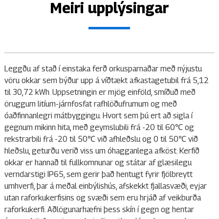
Meiri upplýsingar
Leggðu af stað í einstaka ferð orkusparnaðar með nýjustu
vöru okkar sem býður upp á víðtækt afkastagetubil frá 5,12
til 30,72 kWh. Uppsetningin er mjög einföld, smíðuð með
öruggum litíum-járnfosfat rafhlöðufrumum og með
óaðfinnanlegri mátbyggingu. Hvort sem þú ert að sigla í
gegnum mikinn hita, með geymslubili frá -20 til 60℃ og
rekstrarbili frá -20 til 50℃ við afhleðslu og 0 til 50℃ við
hleðslu, geturðu verið viss um óhagganlega afköst. Kerfið
okkar er hannað til fullkomnunar og státar af glæsilegu
verndarstigi IP65, sem gerir það hentugt fyrir fjölbreytt
umhverfi, þar á meðal einbýlishús, afskekkt fjallasvæði, eyjar
utan raforkukerfisins og svæði sem eru hrjáð af veikburða
raforkukerfi. Aðlögunarhæfni þess skín í gegn og hentar