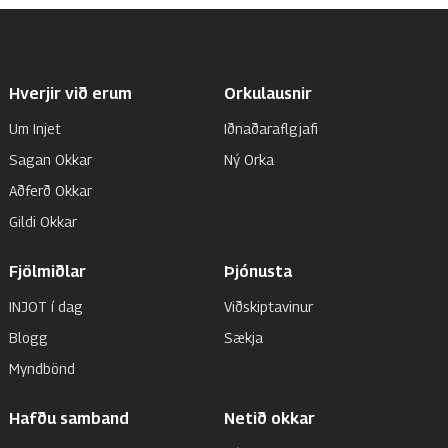
Hverjir við erum
Orkulausnir
Um Injet
Iðnaðaraflgjafi
Sagan Okkar
Ný Orka
Aðferð Okkar
Gildi Okkar
Fjölmiðlar
Þjónusta
INJOT í dag
Viðskiptavinur
Blogg
Sækja
Myndbönd
Hafðu samband
Netið okkar