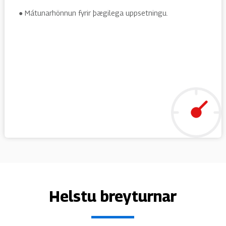
● Mátunarhönnun fyrir þægilega uppsetningu.
Helstu breyturnar