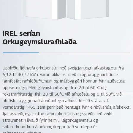
iREL serían
Orkugeymslurafhlaða
Upplifðu fjölhæfa orkuþenslu með sveigjanlegri afkastagetu frá
5,12 til 30,72 kWh. Varan okkar er með mjög öruggum litíum-
járnfosfat rafhlöðufrumum og mátbyggðri hönnun fyrir auðvelda
uppsetningu. Með geymsluhitastigi frá -20 til 60℃ og
rekstrarhitastigi frá -20 til 50℃ við afhleðslu og 0 til 50℃ við
hleðslu, tryggir það áreiðanlega afköst. Kerfið státar af
verndarstigi IP65, sem gerir það hentugt fyrir einbýlishús, afskekkt
fjallasvæði, eyjar utan raforkukerfisins og svæði með veikt
straumnet. Tilvalið fyrir heimili, lágorkugeymslu og
sólarorkunotkun á þökum, dregur það verulega úr