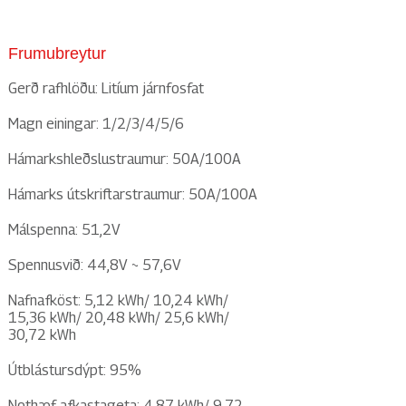
Frumubreytur
Gerð rafhlöðu: Litíum járnfosfat
Magn einingar: 1/2/3/4/5/6
Hámarkshleðslustraumur: 50A/100A
Hámarks útskriftarstraumur: 50A/100A
Málspenna: 51,2V
Spennusvið: 44,8V ~ 57,6V
Nafnafköst: 5,12 kWh/ 10,24 kWh/
15,36 kWh/ 20,48 kWh/ 25,6 kWh/
30,72 kWh
Útblástursdýpt: 95%
Nothæf afkastageta: 4,87 kWh/ 9,72