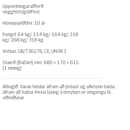
Uppsetningaraðferð:
veggfest/gólffest
Hönnunarlíftími: 10 ár
Þyngd: 64 kg/ 114 kg/ 164 kg/ 218
kg/ 268 kg/ 318 kg
Vottun: GB/T36276, CE, UN38.3
Stærð (BxDxH) mm: 680 × 170 × 615
(1 eining)
Athugið: Varan heldur áfram að þróast og afköstin halda
áfram að batna. Þessi lýsing á breytum er eingöngu til
viðmiðunar.