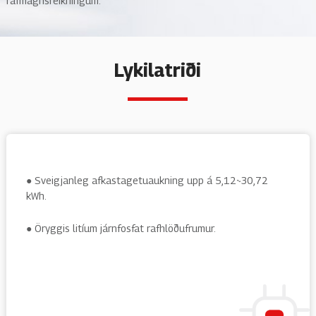
rafmagnsreikningum.
Lykilatriði
● Sveigjanleg afkastagetuaukning upp á 5,12~30,72
kWh.
● Öryggis litíum járnfosfat rafhlöðufrumur.