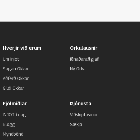
Hverjir við erum
Orkulausnir
Um Injet
Iðnaðaraflgjafi
Sagan Okkar
Ný Orka
Aðferð Okkar
Gildi Okkar
Fjölmiðlar
Þjónusta
INJOT í dag
Viðskiptavinur
Blogg
Sækja
Myndbönd