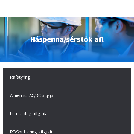
Háspenna/sérstök afl
Rafstýring
Almennur AC/DC aflgjafi
Forritanleg aflgjafa
RF/Sputtering aflgjafi