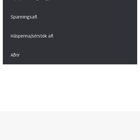
Spanningsafl
Háspenna/sérstök afl
Aðrir