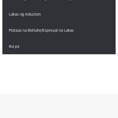
Lakas ng Induction
Mataas na Boltahe/Espesyal na Lakas
Iba pa