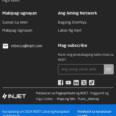
Mga Video
Makipag-ugnayan
Ang Aming Network
Sumali Sa Amin
Bagong Enerhiya
Makipag-Ugnayan
Lakas Ng Injet
Mag-subscribe
rebecca@injet.com
Kunin ang pinakabagong balita mula sa
INJET
Patakaran sa Pagkapribado ng INJET
· Paggamit ng
mga Cookie - -
Mapa ng Site
-
Trans_sitemap
Karapatang-ari 2024 INJET Lahat ng Karapatan
Feedback sa karanasan
ay Nakalaan.
sa web