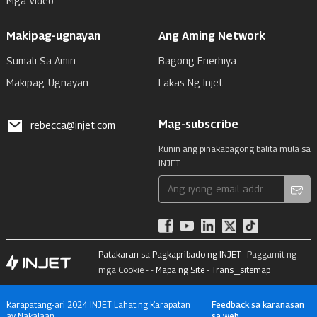
Mga Video
Makipag-ugnayan
Ang Aming Network
Sumali Sa Amin
Bagong Enerhiya
Makipag-Ugnayan
Lakas Ng Injet
Mag-subscribe
rebecca@injet.com
Kunin ang pinakabagong balita mula sa
INJET
Patakaran sa Pagkapribado ng INJET
· Paggamit ng
mga Cookie - -
Mapa ng Site
-
Trans_sitemap
Karapatang-ari 2024 INJET Lahat ng Karapatan
Feedback sa karanasan
ay Nakalaan.
sa web