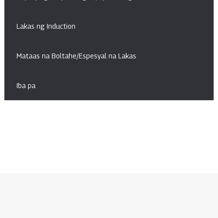
Lakas ng Induction
Mataas na Boltahe/Espesyal na Lakas
Iba pa