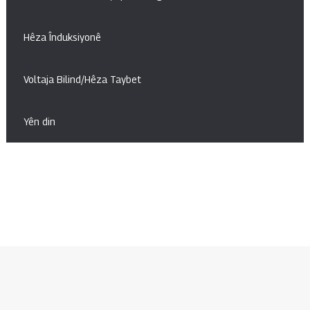
Hêza Înduksiyonê
Voltaja Bilind/Hêza Taybet
Yên din