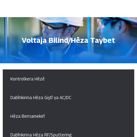
Voltaja Bilind/Hêza Taybet
Kontrolkera Hêzê
Dabînkirina Hêza Giştî ya AC/DC
Hêza Bernamekirî
Dabînkirina Hêza RF/Sputtering