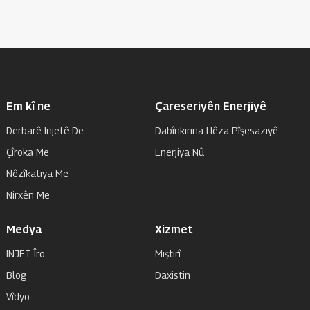
Em kî ne
Çareseriyên Enerjiyê
Derbarê Injetê De
Dabînkirina Hêza Pîşesaziyê
Çîroka Me
Enerjiya Nû
Nêzîkatiya Me
Nirxên Me
Medya
Xizmet
INJET Îro
Miştirî
Blog
Daxistin
Vîdyo