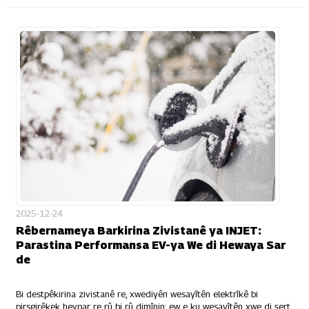
2025-12-24
Rêbernameya Barkirina Zivistanê ya INJET:
Parastina Performansa EV-ya We di Hewaya Sar
de
Bi destpêkirina zivistanê re, xwediyên wesayîtên elektrîkê bi
pirsgirêkek hevpar re rû bi rû dimînin: ew e ku wesayîtên xwe di şert