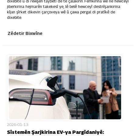
dixebite û di rewşên taybetî de tê çalakirin. Fêmkirina wê ne hewceyî
jiberkirina hejmarên takekesî ye, lê belê hewceyî destnîşankirina
kîjan şîrket dikevin çarçoveya wê û çawa pergal di pratîkê de
dixebite.
Zêdetir Bixwîne
2026-01-13
Sîstemên Şarjkirina EV-ya Pargîdaniyê: