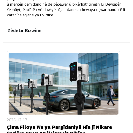
û mercên cemidandinê de pêbawer û bikêrhatî bihêlin. Li Dewletên
Yekbûyî, lêkolînên vê dawiyê nîşan dane ku hewaya dijwar bandorê li
karanîna rojane ya EV dike.
Zêdetir Bixwîne
2025-12-17
Çima Filoya We ya Pargîdaniyê Hîn jî Nikare