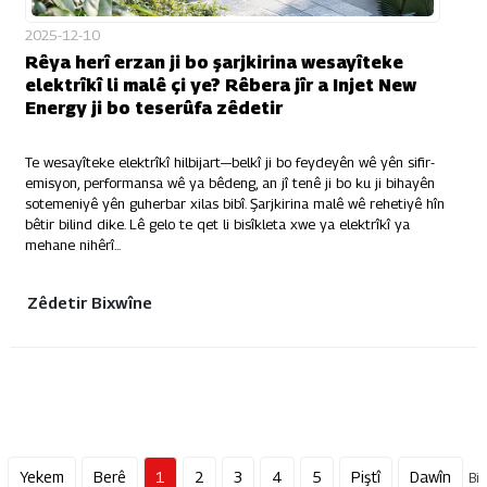
2025-12-10
Rêya herî erzan ji bo şarjkirina wesayîteke
elektrîkî li malê çi ye? Rêbera jîr a Injet New
Energy ji bo teserûfa zêdetir
Te wesayîteke elektrîkî hilbijart—belkî ji bo feydeyên wê yên sifir-
emisyon, performansa wê ya bêdeng, an jî tenê ji bo ku ji bihayên
sotemeniyê yên guherbar xilas bibî. Şarjkirina malê wê rehetiyê hîn
bêtir bilind dike. Lê gelo te qet li bisîkleta xwe ya elektrîkî ya
mehane nihêrî...
Zêdetir Bixwîne
Yekem
Berê
1
2
3
4
5
Piştî
Dawîn
Bi