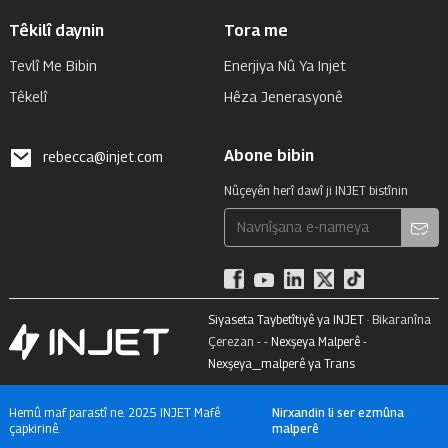
Têkilî daynin
Tora me
Tevlî Me Bibin
Enerjiya Nû Ya Injet
Têkelî
Hêza Jenerasyonê
Abone bibin
rebecca@injet.com
Nûçeyên herî dawî ji INJET bistînin
Siyaseta Taybetîtiyê ya INJET
· Bikaranîna
Çerezan - -
Nexşeya Malperê
-
Nexşeya_malperê ya Trans
Hemû maf parastî ne. 2025 INJET Mafê
Nirxandin li ser ezmûna
çapkirinê.
malperê