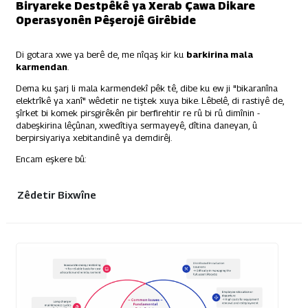
Biryareke Destpêkê ya Xerab Çawa Dikare
Operasyonên Pêşerojê Girêbide
Di gotara xwe ya berê de, me nîqaş kir ku
barkirina mala
karmendan
.
Dema ku şarj li mala karmendekî pêk tê, dibe ku ew ji "bikaranîna
elektrîkê ya xanî" wêdetir ne tiştek xuya bike. Lêbelê, di rastiyê de,
şîrket bi komek pirsgirêkên pir berfirehtir re rû bi rû dimînin -
dabeşkirina lêçûnan, xwedîtiya sermayeyê, dîtina daneyan, û
berpirsiyariya xebitandinê ya demdirêj.
Encam eşkere bû:
Zêdetir Bixwîne