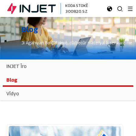
KODA STOKÊ
300820.SZ
Blog
Ji Agahiyan Bo Çalakiyê: cûrbecûr materyal li ser karê me.
INJET Îro
Blog
Vîdyo