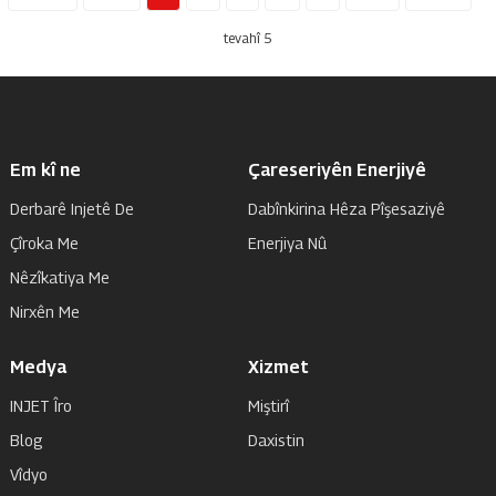
tevahî 5
Em kî ne
Çareseriyên Enerjiyê
Derbarê Injetê De
Dabînkirina Hêza Pîşesaziyê
Çîroka Me
Enerjiya Nû
Nêzîkatiya Me
Nirxên Me
Medya
Xizmet
INJET Îro
Miştirî
Blog
Daxistin
Vîdyo