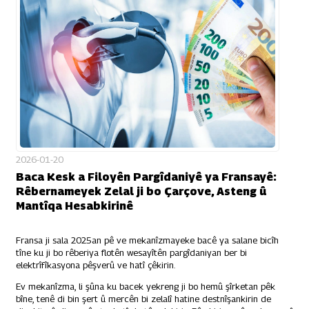
2026-01-20
Baca Kesk a Filoyên Pargîdaniyê ya Fransayê:
Rêbernameyek Zelal ji bo Çarçove, Asteng û
Mantîqa Hesabkirinê
Fransa ji sala 2025an pê ve mekanîzmayeke bacê ya salane bicîh
tîne ku ji bo rêberiya flotên wesayîtên pargîdaniyan ber bi
elektrîfîkasyona pêşverû ve hatî çêkirin.
Ev mekanîzma, li şûna ku bacek yekreng ji bo hemû şîrketan pêk
bîne, tenê di bin şert û mercên bi zelalî hatine destnîşankirin de