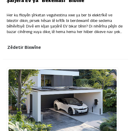
Şarjêra EV ya "Bêkêmasî" Bibîne
Her ku filoyên şîrketan veguhestina xwe ya ber bi elektrîkê ve
bileztir dikin, pirsek hêsan lê krîtîk bi berdewamî dibe sedema
bêhêvîtiyê: Divê em kîjan şarjêrê EV bikar bînin? Di nihêrîna pêşîn de
bazar cihêreng xuya dike, lê hema hema her hilber dikeve nav yek...
Zêdetir Bixwîne