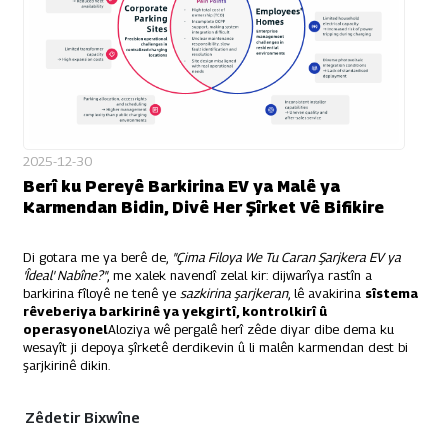
2025-12-30
Berî ku Pereyê Barkirina EV ya Malê ya
Karmendan Bidin, Divê Her Şîrket Vê Bifikire
Di gotara me ya berê de,
"Çima Filoya We Tu Caran Şarjkera EV ya
'Îdeal' Nabîne?"
, me xalek navendî zelal kir: dijwarîya rastîn a
barkirina fîloyê ne tenê ye
sazkirina şarjkeran
, lê avakirina
sîstema
rêveberiya barkirinê ya yekgirtî, kontrolkirî û
operasyonel
Aloziya wê pergalê herî zêde diyar dibe dema ku
wesayît ji depoya şîrketê derdikevin û li malên karmendan dest bi
şarjkirinê dikin.
Zêdetir Bixwîne