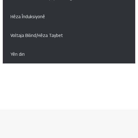
Hêza Înduksiyonê
Voltaja Bilind/Hêza Taybet
Yên din