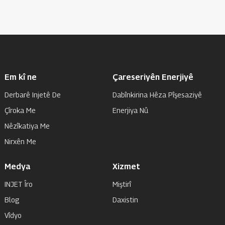
Em kî ne
Çareseriyên Enerjiyê
Derbarê Injetê De
Dabînkirina Hêza Pîşesaziyê
Çîroka Me
Enerjiya Nû
Nêzîkatiya Me
Nirxên Me
Medya
Xizmet
INJET Îro
Miştirî
Blog
Daxistin
Vîdyo