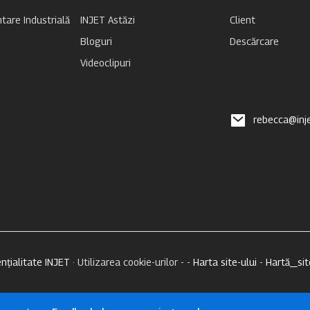
tare Industrială
INJET Astăzi
Client
Bloguri
Descărcare
Videoclipuri
rebecca@inj
ențialitate INJET
· Utilizarea cookie-urilor - -
Harta site-ului
-
Hartă_si