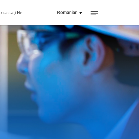
Romanian
ontactați-Ne
Alimentare Industrială
INJET Astăzi
ouă
Bloguri
Videoclipuri
Ne