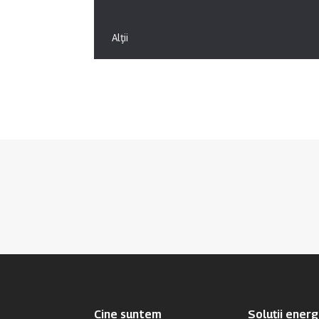
Alţii
Cine suntem
Soluții ener